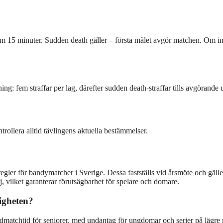
r om 15 minuter. Sudden death gäller – första målet avgör matchen. Om i
ing: fem straffar per lag, därefter sudden death-straffar tills avgörande
rollera alltid tävlingens aktuella bestämmelser.
dregler för bandymatcher i Sverige. Dessa fastställs vid årsmöte och gälle
j, vilket garanterar förutsägbarhet för spelare och domare.
igheten?
dmatchtid för seniorer, med undantag för ungdomar och serier på lägre 