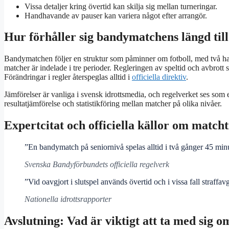
Vissa detaljer kring övertid kan skilja sig mellan turneringar.
Handhavande av pauser kan variera något efter arrangör.
Hur förhåller sig bandymatchens längd till
Bandymatchen följer en struktur som påminner om fotboll, med två halvl
matcher är indelade i tre perioder. Regleringen av speltid och avbrott syf
Förändringar i regler återspeglas alltid i
officiella direktiv
.
Jämförelser är vanliga i svensk idrottsmedia, och regelverket ses som e
resultatjämförelse och statistikföring mellan matcher på olika nivåer.
Expertcitat och officiella källor om match
”En bandymatch på seniornivå spelas alltid i två gånger 45 minute
Svenska Bandyförbundets officiella regelverk
”Vid oavgjort i slutspel används övertid och i vissa fall straffavg
Nationella idrottsrapporter
Avslutning: Vad är viktigt att ta med sig 