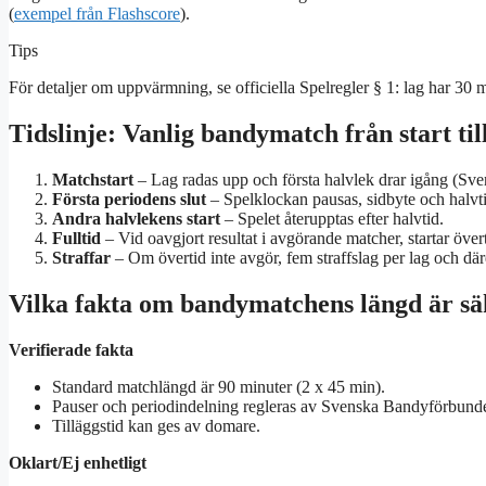
(
exempel från Flashscore
).
Tips
För detaljer om uppvärmning, se officiella Spelregler § 1: lag har 30 
Tidslinje: Vanlig bandymatch från start till
Matchstart
– Lag radas upp och första halvlek drar igång (
Sve
Första periodens slut
– Spelklockan pausas, sidbyte och halv
Andra halvlekens start
– Spelet återupptas efter halvtid.
Fulltid
– Vid oavgjort resultat i avgörande matcher, startar över
Straffar
– Om övertid inte avgör, fem straffslag per lag och däre
Vilka fakta om bandymatchens längd är säk
Verifierade fakta
Standard matchlängd är 90 minuter (2 x 45 min).
Pauser och periodindelning regleras av Svenska Bandyförbunde
Tilläggstid kan ges av domare.
Oklart/Ej enhetligt