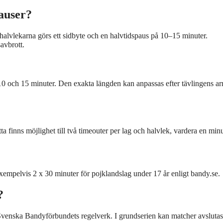
auser?
 halvlekarna görs ett sidbyte och en halvtidspaus på 10–15 minuter.
avbrott.
10 och 15 minuter. Den exakta längden kan anpassas efter tävlingens ar
 finns möjlighet till två timeouter per lag och halvlek, vardera en min
xempelvis 2 x 30 minuter för pojklandslag under 17 år enligt bandy.se.
?
gt Svenska Bandyförbundets regelverk. I grundserien kan matcher avslutas