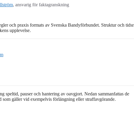
llström
, ansvarig för faktagranskning
regler och praxis formats av Svenska Bandyförbundet. Struktur och tids
ikens upplevelse.
rm
ing speltid, pauser och hantering av oavgjort. Nedan sammanfattas de
ad som gäller vid exempelvis förlängning eller straffavgörande.