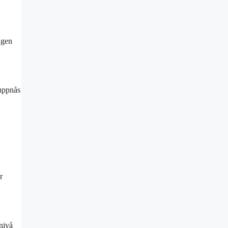
ngen
 uppnås
r
nivå