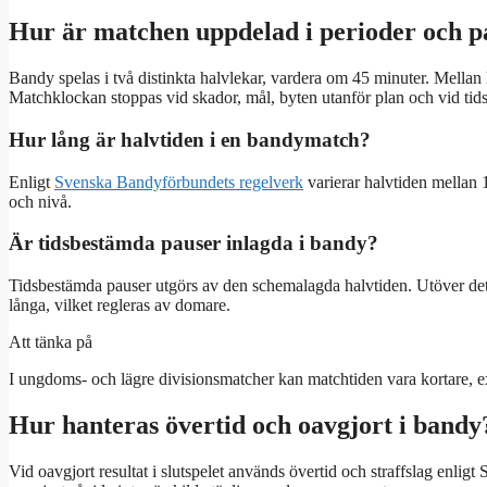
Hur är matchen uppdelad i perioder och p
Bandy spelas i två distinkta halvlekar, vardera om 45 minuter. Mellan
Matchklockan stoppas vid skador, mål, byten utanför plan och vid tids
Hur lång är halvtiden i en bandymatch?
Enligt
Svenska Bandyförbundets regelverk
varierar halvtiden mellan 
och nivå.
Är tidsbestämda pauser inlagda i bandy?
Tidsbestämda pauser utgörs av den schemalagda halvtiden. Utöver detta
långa, vilket regleras av domare.
Att tänka på
I ungdoms- och lägre divisionsmatcher kan matchtiden vara kortare, e
Hur hanteras övertid och oavgjort i bandy
Vid oavgjort resultat i slutspelet används övertid och straffslag enli