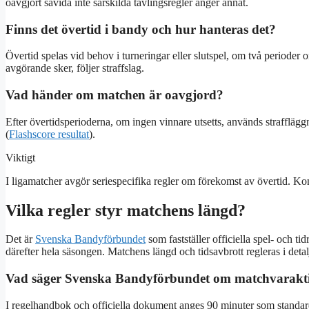
oavgjort såvida inte särskilda tävlingsregler anger annat.
Finns det övertid i bandy och hur hanteras det?
Övertid spelas vid behov i turneringar eller slutspel, om två periode
avgörande sker, följer straffslag.
Vad händer om matchen är oavgjord?
Efter övertidsperioderna, om ingen vinnare utsetts, används straffläggn
(
Flashscore resultat
).
Viktigt
I ligamatcher avgör seriespecifika regler om förekomst av övertid. Kont
Vilka regler styr matchens längd?
Det är
Svenska Bandyförbundet
som fastställer officiella spel- och ti
därefter hela säsongen. Matchens längd och tidsavbrott regleras i detal
Vad säger Svenska Bandyförbundet om matchvarakt
I regelhandbok och officiella dokument anges 90 minuter som standar