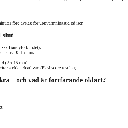
minuter före avslag för uppvärmningstid på isen.
 slut
nska Bandyförbundet
).
tidspaus 10–15 min.
tid (2 x 15 min).
fter sudden death-str. (
Flashscore resultat
).
ra – och vad är fortfarande oklart?
t.