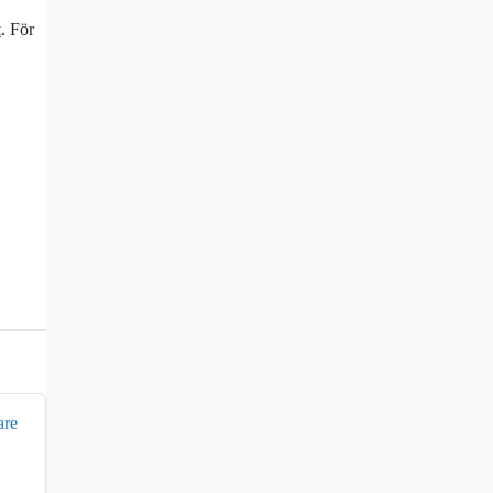
t
. För