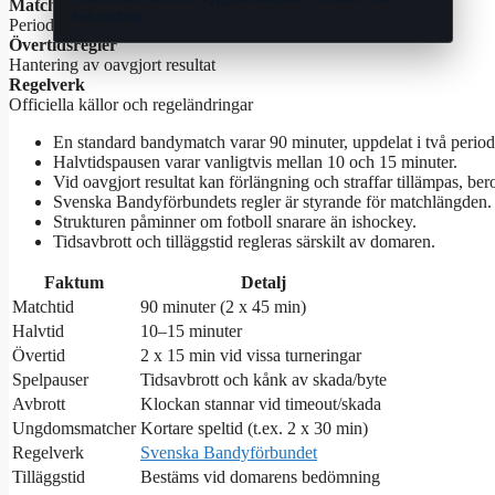
Matchindelning
behandling
Perioder, halvtid och pauser
Övertidsregler
Hantering av oavgjort resultat
Regelverk
Officiella källor och regeländringar
En standard bandymatch varar 90 minuter, uppdelat i två perio
Halvtidspausen varar vanligtvis mellan 10 och 15 minuter.
Vid oavgjort resultat kan förlängning och straffar tillämpas, be
Svenska Bandyförbundets regler är styrande för matchlängden.
Strukturen påminner om fotboll snarare än ishockey.
Tidsavbrott och tilläggstid regleras särskilt av domaren.
Faktum
Detalj
Matchtid
90 minuter (2 x 45 min)
Halvtid
10–15 minuter
Övertid
2 x 15 min vid vissa turneringar
Spelpauser
Tidsavbrott och kånk av skada/byte
Avbrott
Klockan stannar vid timeout/skada
Ungdomsmatcher
Kortare speltid (t.ex. 2 x 30 min)
Regelverk
Svenska Bandyförbundet
Tilläggstid
Bestäms vid domarens bedömning