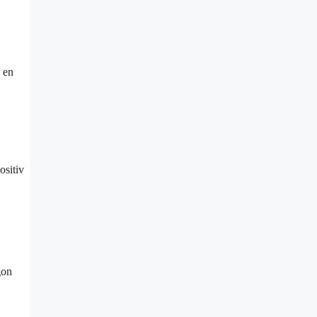
: en
ositiv
gon