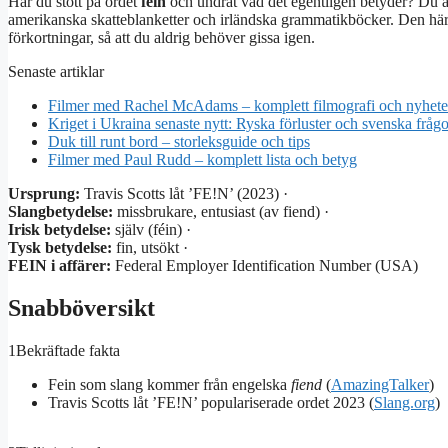
Har du stött på ordet
fein
och undrat vad det egentligen betyder? Du är i
amerikanska skatteblanketter och irländska grammatikböcker. Den här gu
förkortningar, så att du aldrig behöver gissa igen.
Senaste artiklar
Filmer med Rachel McAdams – komplett filmografi och nyhete
Kriget i Ukraina senaste nytt: Ryska förluster och svenska frågo
Duk till runt bord – storleksguide och tips
Filmer med Paul Rudd – komplett lista och betyg
Ursprung:
Travis Scotts låt ’FE!N’ (2023) ·
Slangbetydelse:
missbrukare, entusiast (av fiend) ·
Irisk betydelse:
själv (féin) ·
Tysk betydelse:
fin, utsökt ·
FEIN i affärer:
Federal Employer Identification Number (USA)
Snabböversikt
1
Bekräftade fakta
Fein som slang kommer från engelska
fiend
(
AmazingTalker
)
Travis Scotts låt ’FE!N’ populariserade ordet 2023 (
Slang.org
)