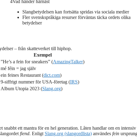
4
Vad händer härnäst
Slangbetydelsen kan fortsätta spridas via sociala medier
Fler svenskspråkiga resurser förväntas täcka ordets olika
betydelser
delser – från skatteverket till hiphop.
Exempel
”He’s a fein for sneakers” (
AmazingTalker
)
mé féin = jag själv
ein feines Restaurant (
dict.com
)
9-siffrigt nummer för USA-företag (
IRS
)
Album Utopia 2023 (
Slang.org
)
t snabbt ett mantra för en hel generation. Låten handlar om en intensiv
 slangordet
fiend
. Enligt
Slang.org (slangordlista)
användes
fein
ursprung