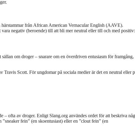
ger.
m härstammar från African American Vernacular English (AAVE).
ara negativ (beroende) till att bli mer neutral eller till och med positiv
 sällan om droger – snarare om en överdriven entusiasm för framgång,
 Travis Scott. För ungdomar på sociala medier är det en neutral eller p
 – ofta av droger. Enligt Slang.org användes ordet för att beskriva nå
 ”sneaker fein” (en skoentusiast) eller en ”clout fein” (en