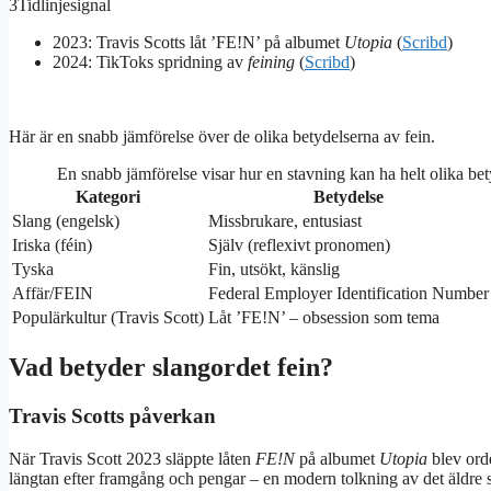
3
Tidlinjesignal
2023: Travis Scotts låt ’FE!N’ på albumet
Utopia
(
Scribd
)
2024: TikToks spridning av
feining
(
Scribd
)
Här är en snabb jämförelse över de olika betydelserna av fein.
En snabb jämförelse visar hur en stavning kan ha helt olika bety
Kategori
Betydelse
Slang (engelsk)
Missbrukare, entusiast
Iriska (féin)
Själv (reflexivt pronomen)
Tyska
Fin, utsökt, känslig
Affär/FEIN
Federal Employer Identification Number
Populärkultur (Travis Scott)
Låt ’FE!N’ – obsession som tema
Vad betyder slangordet fein?
Travis Scotts påverkan
När Travis Scott 2023 släppte låten
FE!N
på albumet
Utopia
blev orde
längtan efter framgång och pengar – en modern tolkning av det äldre