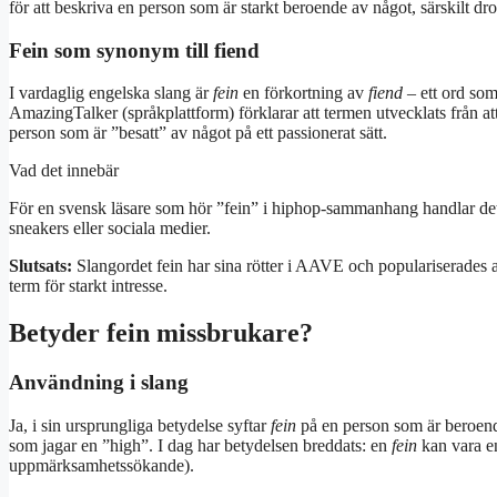
för att beskriva en person som är starkt beroende av något, särskilt dro
Fein som synonym till fiend
I vardaglig engelska slang är
fein
en förkortning av
fiend
– ett ord so
AmazingTalker (språkplattform) förklarar att termen utvecklats från att v
person som är ”besatt” av något på ett passionerat sätt.
Vad det innebär
För en svensk läsare som hör ”fein” i hiphop-sammanhang handlar det
sneakers eller sociala medier.
Slutsats:
Slangordet fein har sina rötter i AAVE och populariserades av
term för starkt intresse.
Betyder fein missbrukare?
Användning i slang
Ja, i sin ursprungliga betydelse syftar
fein
på en person som är beroende
som jagar en ”high”. I dag har betydelsen breddats: en
fein
kan vara en
uppmärksamhetssökande).