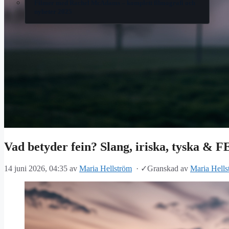
Filmer med Rachel McAdams – komplett filmografi och
nyheter 2025
Vad betyder fein? Slang, iriska, tyska & F
14 juni 2026, 04:35
av
Maria Hellström
·
✓
Granskad av
Maria Hells