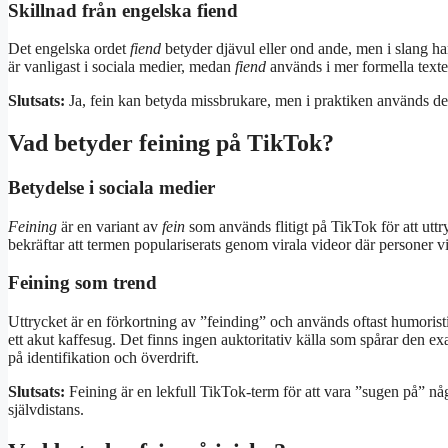
Skillnad från engelska fiend
Det engelska ordet
fiend
betyder djävul eller ond ande, men i slang ha
är vanligast i sociala medier, medan
fiend
används i mer formella texte
Slutsats:
Ja, fein kan betyda missbrukare, men i praktiken används d
Vad betyder feining på TikTok?
Betydelse i sociala medier
Feining
är en variant av
fein
som används flitigt på TikTok för att uttr
bekräftar att termen populariserats genom virala videor där personer vis
Feining som trend
Uttrycket är en förkortning av ”feinding” och används oftast humorist
ett akut kaffesug. Det finns ingen auktoritativ källa som spårar den ex
på identifikation och överdrift.
Slutsats:
Feining är en lekfull TikTok-term för att vara ”sugen på” någo
självdistans.