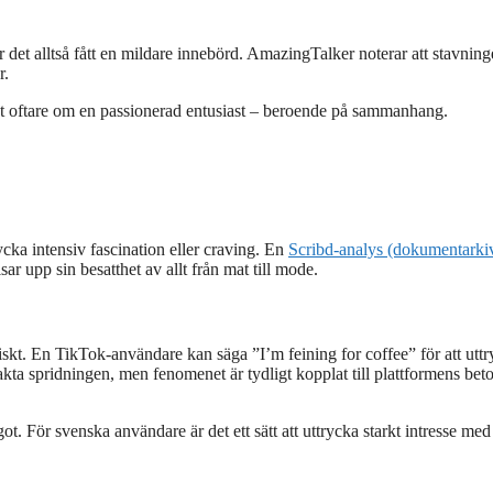
r det alltså fått en mildare innebörd. AmazingTalker noterar att stavnin
r.
et oftare om en passionerad entusiast – beroende på sammanhang.
ycka intensiv fascination eller craving. En
Scribd-analys (dokumentarki
ar upp sin besatthet av allt från mat till mode.
iskt. En TikTok-användare kan säga ”I’m feining for coffee” för att utt
akta spridningen, men fenomenet är tydligt kopplat till plattformens bet
t. För svenska användare är det ett sätt att uttrycka starkt intresse med