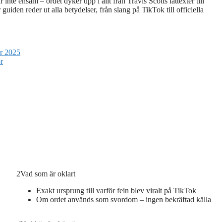
nte ensam – ordet dyker upp i allt från Travis Scotts låttexter till
iden reder ut alla betydelser, från slang på TikTok till officiella
r 2025
r
2
Vad som är oklart
Exakt ursprung till varför fein blev viralt på TikTok
Om ordet används som svordom – ingen bekräftad källa