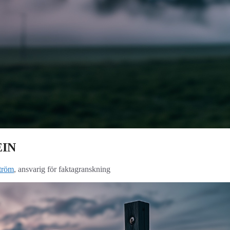
EIN
tröm
, ansvarig för faktagranskning