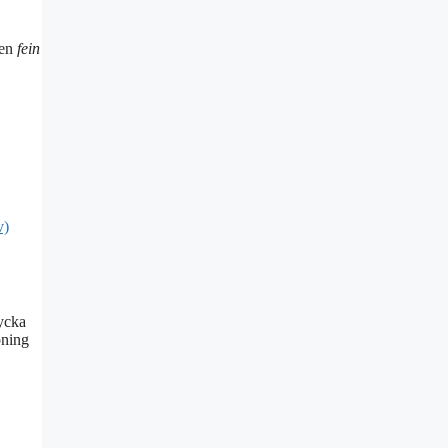
gen
fein
v)
rycka
oning