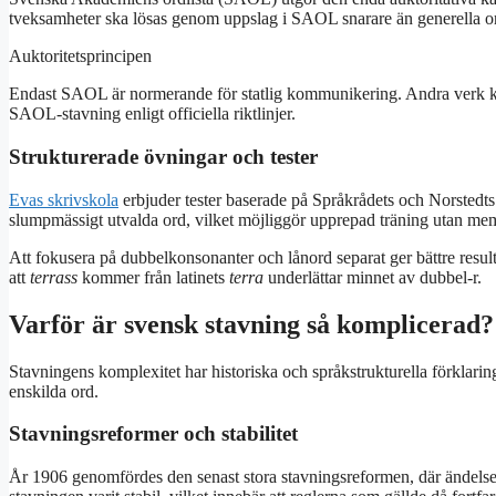
tveksamheter ska lösas genom uppslag i SAOL snarare än generella o
Auktoritetsprincipen
Endast SAOL är normerande för statlig kommunikering. Andra verk ka
SAOL-stavning enligt officiella riktlinjer.
Strukturerade övningar och tester
Evas skrivskola
erbjuder tester baserade på Språkrådets och Norstedts 
slumpmässigt utvalda ord, vilket möjliggör upprepad träning utan mem
Att fokusera på dubbelkonsonanter och lånord separat ger bättre resulta
att
terrass
kommer från latinets
terra
underlättar minnet av dubbel-r.
Varför är svensk stavning så komplicerad?
Stavningens komplexitet har historiska och språkstrukturella förklarin
enskilda ord.
Stavningsreformer och stabilitet
År 1906 genomfördes den senast stora stavningsreformen, där ändelserna 