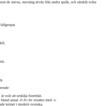
s som de stavas, stavning ärvda från andra språk, och särskilt svåra
fallgropar.
ell.
orm.
g.
teende:
 svår att urskilja fonetiskt.
r bland annat -f/-fv/-hv ersattes med -v.
ade termer i modern svenska.