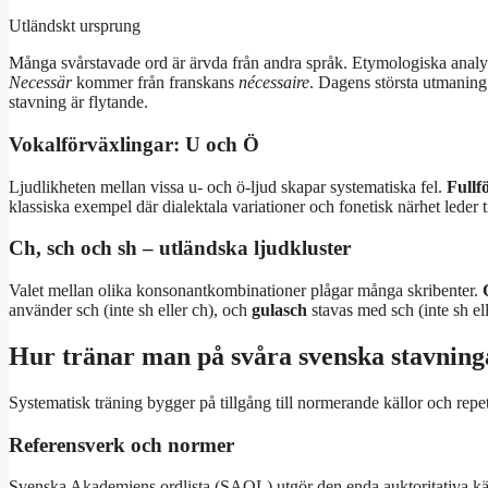
Utländskt ursprung
Många svårstavade ord är ärvda från andra språk. Etymologiska analys
Necessär
kommer från franskans
nécessaire
. Dagens största utmaning
stavning är flytande.
Vokalförväxlingar: U och Ö
Ljudlikheten mellan vissa u- och ö-ljud skapar systematiska fel.
Fullfö
klassiska exempel där dialektala variationer och fonetisk närhet leder ti
Ch, sch och sh – utländska ljudkluster
Valet mellan olika konsonantkombinationer plågar många skribenter.
använder sch (inte sh eller ch), och
gulasch
stavas med sch (inte sh ell
Hur tränar man på svåra svenska stavning
Systematisk träning bygger på tillgång till normerande källor och repet
Referensverk och normer
Svenska Akademiens ordlista (SAOL) utgör den enda auktoritativa käl