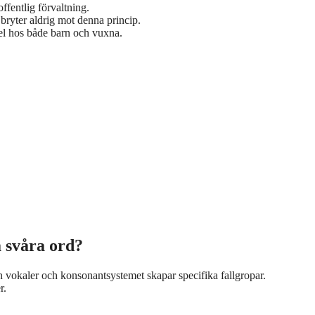
fentlig förvaltning.
bryter aldrig mot denna princip.
fel hos både barn och vuxna.
a svåra ord?
 vokaler och konsonantsystemet skapar specifika fallgropar.
r.