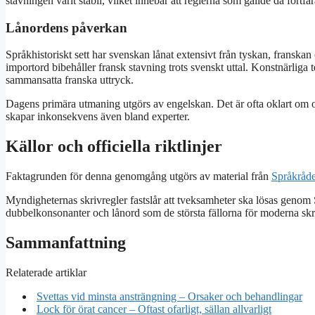
stavningen varit stabil, vilket innebär att reglerna som gällde då fortfa
Lånordens påverkan
Språkhistoriskt sett har svenskan lånat extensivt från tyskan, franska
importord bibehåller fransk stavning trots svenskt uttal. Konstnärliga
sammansatta franska uttryck.
Dagens primära utmaning utgörs av engelskan. Det är ofta oklart om ord
skapar inkonsekvens även bland experter.
Källor och officiella riktlinjer
Faktagrunden för denna genomgång utgörs av material från
Språkråde
Myndigheternas skrivregler fastslår att tveksamheter ska lösas genom
dubbelkonsonanter och lånord som de största fällorna för moderna skr
Sammanfattning
Relaterade artiklar
Svettas vid minsta ansträngning – Orsaker och behandlingar
Lock för örat cancer – Oftast ofarligt, sällan allvarligt