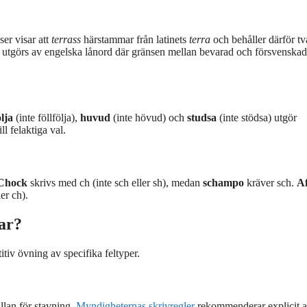
er visar att
terrass
härstammar från latinets
terra
och behåller därför två
 utgörs av engelska lånord där gränsen mellan bevarad och försvenskad
lja
(inte föllfölja),
huvud
(inte hövud) och
studsa
(inte stödsa) utgör
ll felaktiga val.
Chock
skrivs med ch (inte sch eller sh), medan
schampo
kräver sch.
Af
er ch).
ar?
itiv övning av specifika feltyper.
lan för stavning.
Myndigheternas skrivregler
rekommenderar explicit a