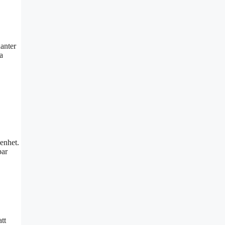
anter
a
enhet.
par
att