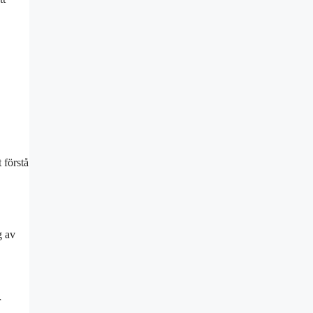
 förstå
g av
r