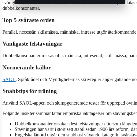
svårigheterna koncentreras till tre faktorer: ord som inte längre uttala
dubbelkonsonanter.
Top 5 svåraste orden
Parallel, necessär, skilsmässa, människa, intresse utgör återkommande 
Vanligaste felstavningar
Dubbelkonsonanter missas ofta: mäniska, intreserad, skillsmässa, paral
Normerande källor
SAOL
, Språkrådet och Myndigheternas skrivregler anger gällande n
Snabbtips för träning
Använd SAOL-appen och slumpgenererade tester för upprepad övnin
Följande insikter sammanfattar empiriska iakttagelser om stavningsbe
Dubbelkonsonanter orsakar flest felstavningar eftersom längden är
Stavningen har varit i stort sett stabil sedan 1906 års reform, dä
Engelska lånord utgår den snabbast växande kategorin svårstav