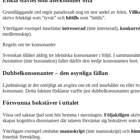
Enkla stavfel som återkommer ofta
Grundläggande ord utgör paradoxalt nog en stor andel av felen.
Villk
skrivs felaktigt som ”tyvär” och
hittills
som ”hittils”.
Ytterligare exempel innefattar
intresserad
(inte intreserad),
konkurre
medlemsskap).
Regeln om tre konsonanter
Svenskan tillåter aldrig tre identiska konsonanter i följd. I sammansä
busstation
(inte bussstation) faller därför den tredje konsonanten bort.
Dubbelkonsonanter – den osynliga fällan
Ljudmässigt är det omöjligt att avgöra om ett ord innehåller en eller 
konsonant. Detta faktum förklarar varför just dubbelkonsonanter genere
Försvunna bokstäver i uttalet
Vissa ord saknar ljud som hör hemma i stavningen.
Följaktligen
skriv
skapar kognitiva dissonanser där talaren förväntar sig bokstäver som in
Ytterligare exempel omfattar
manuskript
(inte manusskript) och
him
fonetisk förenkling.