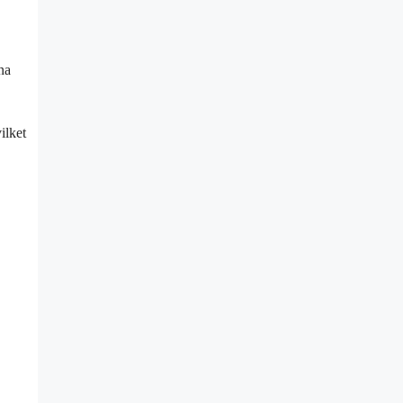
na
ilket