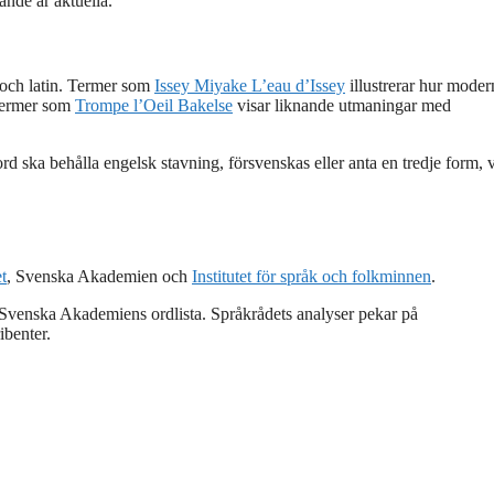
rande är aktuella.
n och latin. Termer som
Issey Miyake L’eau d’Issey
illustrerar hur moder
 termer som
Trompe l’Oeil Bakelse
visar liknande utmaningar med
 ska behålla engelsk stavning, försvenskas eller anta en tredje form, v
t
, Svenska Akademien och
Institutet för språk och folkminnen
.
 Svenska Akademiens ordlista. Språkrådets analyser pekar på
ibenter.