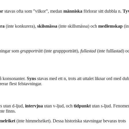
or
stavas ofta som ”vilkor”, medan
människa
förlorar sitt dubbla n.
Ty
ra
(inte konkurera),
skilsmässa
(inte skillsmässa) och
medlemskap
(in
ttningar som
grupporträtt
(inte gruppporträtt),
fullastad
(inte fulllastad) o
två konsonanter.
Syns
stavas med ett n, trots att uttalet liknar ord med du
rar flest felstavningar.
s utan d-ljud,
intervjua
utan v-ljud, och
tidpunkt
utan s-ljud. Fenome
te finns.
melriket
(inte himmelsriket). Dessa historiska stavningar bevaras trots