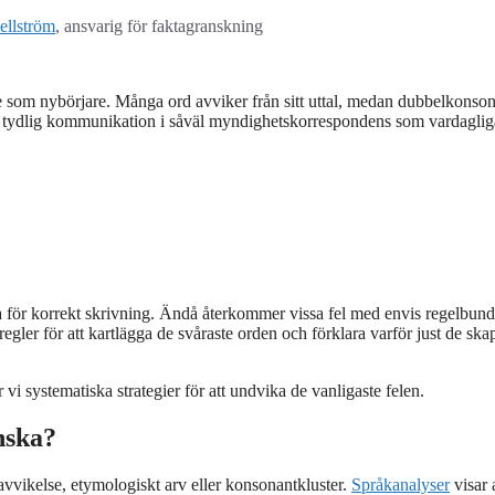
ellström
, ansvarig för faktagranskning
e som nybörjare. Många ord avviker från sitt uttal, medan dubbelkonson
för tydlig kommunikation i såväl myndighetskorrespondens som vardaglig
ör korrekt skrivning. Ändå återkommer vissa fel med envis regelbund
ler för att kartlägga de svåraste orden och förklara varför just de ska
i systematiska strategier för att undvika de vanligaste felen.
nska?
 avvikelse, etymologiskt arv eller konsonantkluster.
Språkanalyser
visar 