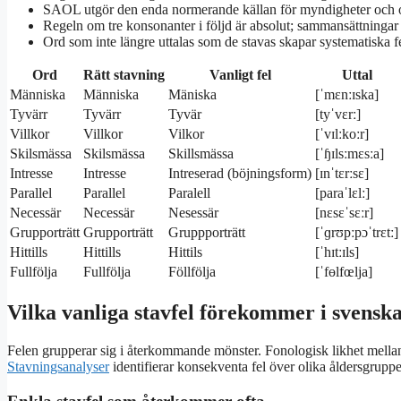
SAOL utgör den enda normerande källan för myndigheter och of
Regeln om tre konsonanter i följd är absolut; sammansättningar 
Ord som inte längre uttalas som de stavas skapar systematiska 
Ord
Rätt stavning
Vanligt fel
Uttal
Människa
Människa
Mäniska
[ˈmɛnːɪska]
Tyvärr
Tyvärr
Tyvär
[tyˈvɛrː]
Villkor
Villkor
Vilkor
[ˈvɪlːkoːr]
Skilsmässa
Skilsmässa
Skillsmässa
[ˈɧɪlsːmɛsːa]
Intresse
Intresse
Intreserad (böjningsform)
[ɪnˈtɛrːsɛ]
Parallel
Parallel
Paralell
[paraˈlɛlː]
Necessär
Necessär
Nesessär
[nɛsɛˈsɛːr]
Grupporträtt
Grupporträtt
Gruppporträtt
[ˈɡrʊpːpɔˈtrɛtː]
Hittills
Hittills
Hittils
[ˈhɪtːɪls]
Fullfölja
Fullfölja
Föllfölja
[ˈfɵlfœlja]
Vilka vanliga stavfel förekommer i svensk
Felen grupperar sig i återkommande mönster. Fonologisk likhet mellan
Stavningsanalyser
identifierar konsekventa fel över olika åldersgruppe