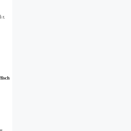
 r.
fisch
tt