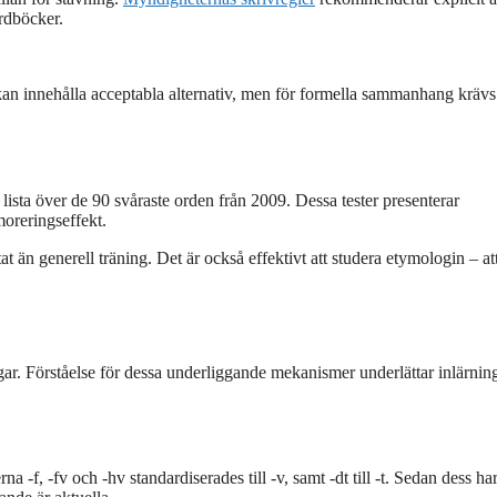
rdböcker.
n innehålla acceptabla alternativ, men för formella sammanhang krävs
lista över de 90 svåraste orden från 2009. Dessa tester presenterar
oreringseffekt.
t än generell träning. Det är också effektivt att studera etymologin – att
gar. Förståelse för dessa underliggande mekanismer underlättar inlärnin
-f, -fv och -hv standardiserades till -v, samt -dt till -t. Sedan dess ha