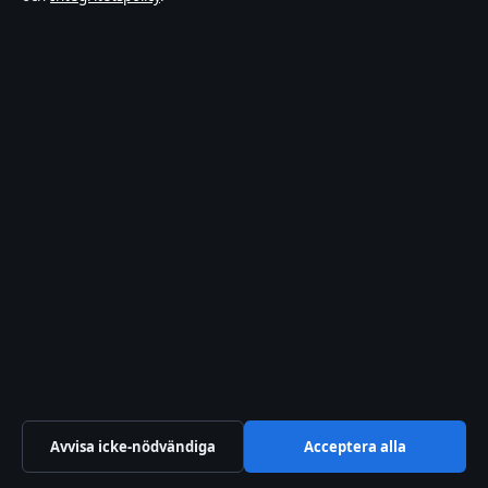
Om oss
Om oss
Redaktionen
Vår historia
Nyhetsbrev
Tipsa oss
Kontakt
RSS-flöde
Avvisa icke-nödvändiga
Acceptera alla
Förtroende & standarder