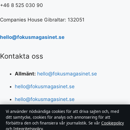
+46 8 525 030 90
Companies House Gibraltar: 132051
hello@fokusmagasinet.se
Kontakta oss
Allmänt:
hello@fokusmagasinet.se
hello@fokusmagasinet.se
hello@fokusmagasinet.se
Vi använder nödvändiga cookies för att driva sajten och, med
hello@fokusmagasinet.se
ditt samtycke, cookies för analys och annonsering för att
förbättra den och finansiera vår journalistik. Se vår
Cookiepolicy
+46 8 525 030 90
och
Integritetspolicy
.