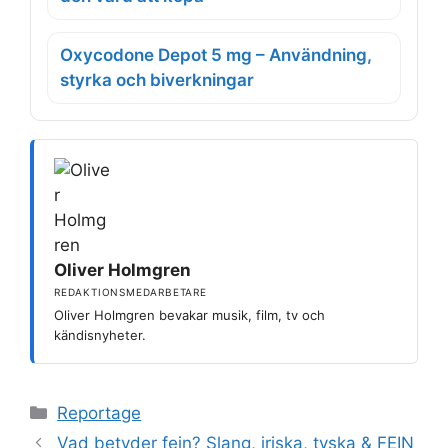
Oxycodone Depot 5 mg – Användning,
styrka och biverkningar
Oliver Holmgren
REDAKTIONSMEDARBETARE
Oliver Holmgren bevakar musik, film, tv och
kändisnyheter.
Kategorier
Reportage
Vad betyder fein? Slang, iriska, tyska & FEIN