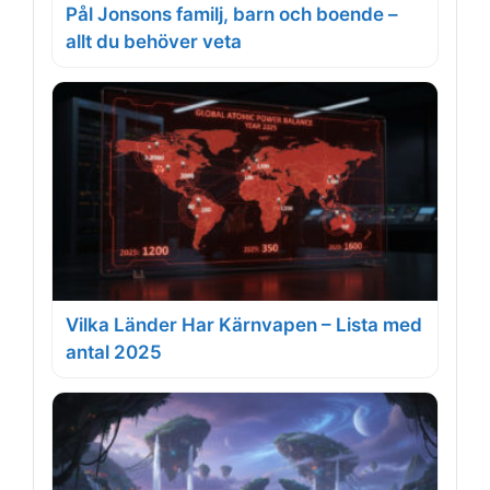
Pål Jonsons familj, barn och boende –
allt du behöver veta
Vilka Länder Har Kärnvapen – Lista med
antal 2025