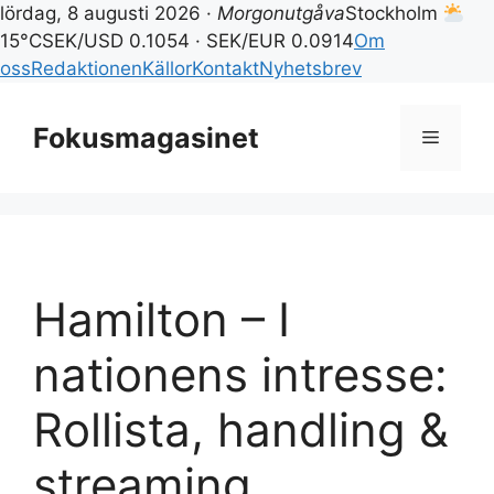
lördag, 8 augusti 2026 ·
Morgonutgåva
Stockholm
15°C
SEK/USD 0.1054 · SEK/EUR 0.0914
Om
oss
Redaktionen
Källor
Kontakt
Nyhetsbrev
Hoppa
till
Fokusmagasinet
Meny
innehåll
Hamilton – I
nationens intresse:
Rollista, handling &
streaming