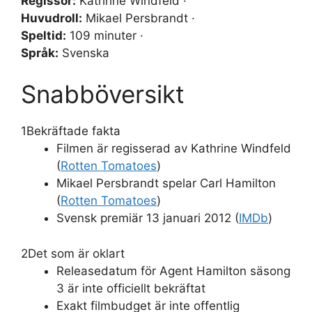
Regissör:
Kathrine Windfeld ·
Huvudroll:
Mikael Persbrandt ·
Speltid:
109 minuter ·
Språk:
Svenska
Snabböversikt
1
Bekräftade fakta
Filmen är regisserad av Kathrine Windfeld
(
Rotten Tomatoes
)
Mikael Persbrandt spelar Carl Hamilton
(
Rotten Tomatoes
)
Svensk premiär 13 januari 2012 (
IMDb
)
2
Det som är oklart
Releasedatum för Agent Hamilton säsong
3 är inte officiellt bekräftat
Exakt filmbudget är inte offentlig