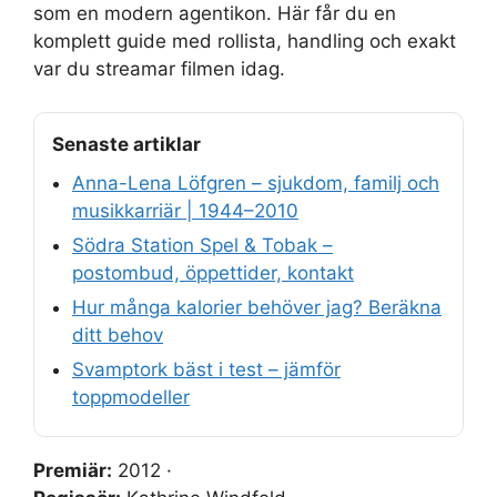
som en modern agentikon. Här får du en
komplett guide med rollista, handling och exakt
var du streamar filmen idag.
Senaste artiklar
Anna-Lena Löfgren – sjukdom, familj och
musikkarriär | 1944–2010
Södra Station Spel & Tobak –
postombud, öppettider, kontakt
Hur många kalorier behöver jag? Beräkna
ditt behov
Svamptork bäst i test – jämför
toppmodeller
Premiär:
2012 ·