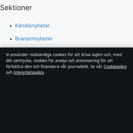
Sektioner
Kändisnyheter
Branschnyheter
Nöje
Vi använder nödvändiga cookies för att driva sajten och, med
ditt samtycke, cookies för analys och annonsering för att
Bakom kulisserna
förbättra den och finansiera vår journalistik. Se vår
Cookiepolicy
och
Integritetspolicy
.
Sport
Innehållet är endast avsett för allmän information och
ska inte betraktas som medicinsk, finansiell eller
juridisk rådgivning. Sponsrat material är tydligt märkt.
Allmänna förfrågningar:
hello@fokusmagasinet.se
.