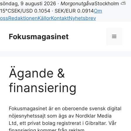
söndag, 9 augusti 2026 ·
Morgonutgåva
Stockholm ⛅
15°C
SEK/USD 0.1054 · SEK/EUR 0.0914
Om
oss
Redaktionen
Källor
Kontakt
Nyhetsbrev
Hoppa
till
Fokusmagasinet
Meny
innehåll
Ägande &
finansiering
Fokusmagasinet är en oberoende svensk digital
nöjesnyhetssajt som ägs av Nordklar Media
Ltd, ett privat bolag registrerat i Gibraltar. Vår
finansiering kommer från reklam,