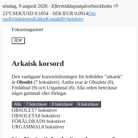
söndag, 9 augusti 2026 ·
Eftermiddagsutgåva
Stockholm ⛅
23°C
SEK/USD 0.1054 · SEK/EUR 0.0914
Om
oss
Redaktionen
Källor
Kontakt
Nyhetsbrev
Hoppa
Fokusmagasinet
till
innehåll
Meny
Arkaisk korsord
Den vanligaste korsordslösningen för ledtråden ”arkaisk”
är
Obsolet
(7 bokstäver). Andra svar är Obsoleta (8),
Föråldrad (9) och Urgammal (8). Alla orden betecknar
något gammalt eller förlegat.
Alla
7 bokstäver
8 bokstäver
9 bokstäver
OBSOLET
7 bokstäver
OBSOLETA
8 bokstäver
FÖRÅLDRAD
9 bokstäver
URGAMMAL
8 bokstäver