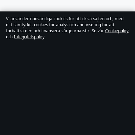
Kändisnyheter
Vi använder nödvändiga cookies för att driva sajten och, med
ditt samtycke, cookies för analys och annonsering för att
Branschnyheter
förbättra den och finansiera vår journalistik. Se vår
Cookiepolicy
och
Integritetspolicy
.
Nöje
Bakom kulisserna
Sport
Innehållet är endast avsett för allmän information och ska inte
betraktas som medicinsk, finansiell eller juridisk rådgivning.
Sponsrat material är tydligt märkt. Allmänna förfrågningar:
hello@fokusmagasinet.se
.
Utgivare:
Bergslagen Press Ltd., Gibraltar ·
Ansvarig utgivare:
Viktor Månsson, Chefredaktör · Companies House Gibraltar
132051