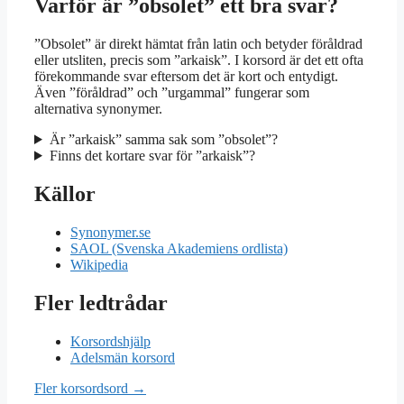
Varför är ”obsolet” ett bra svar?
”Obsolet” är direkt hämtat från latin och betyder föråldrad
eller utsliten, precis som ”arkaisk”. I korsord är det ett ofta
förekommande svar eftersom det är kort och entydigt.
Även ”föråldrad” och ”urgammal” fungerar som
alternativa synonymer.
Är ”arkaisk” samma sak som ”obsolet”?
Finns det kortare svar för ”arkaisk”?
Källor
Synonymer.se
SAOL (Svenska Akademiens ordlista)
Wikipedia
Fler ledtrådar
Korsordshjälp
Adelsmän korsord
Fler korsordsord →