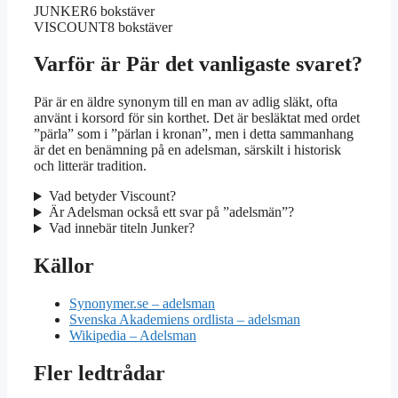
JUNKER
6 bokstäver
VISCOUNT
8 bokstäver
Varför är Pär det vanligaste svaret?
Pär är en äldre synonym till en man av adlig släkt, ofta
använt i korsord för sin korthet. Det är besläktat med ordet
”pärla” som i ”pärlan i kronan”, men i detta sammanhang
är det en benämning på en adelsman, särskilt i historisk
och litterär tradition.
Vad betyder Viscount?
Är Adelsman också ett svar på ”adelsmän”?
Vad innebär titeln Junker?
Källor
Synonymer.se – adelsman
Svenska Akademiens ordlista – adelsman
Wikipedia – Adelsman
Fler ledtrådar