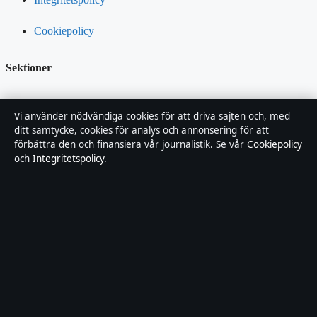
Cookiepolicy
Sektioner
Kändisnyheter
Vi använder nödvändiga cookies för att driva sajten och, med
ditt samtycke, cookies för analys och annonsering för att
Branschnyheter
förbättra den och finansiera vår journalistik. Se vår
Cookiepolicy
och
Integritetspolicy
.
Nöje
Bakom kulisserna
Sport
Innehållet är endast avsett för allmän information och ska inte
betraktas som medicinsk, finansiell eller juridisk rådgivning.
Sponsrat material är tydligt märkt. Allmänna förfrågningar:
hello@fokusmagasinet.se
.