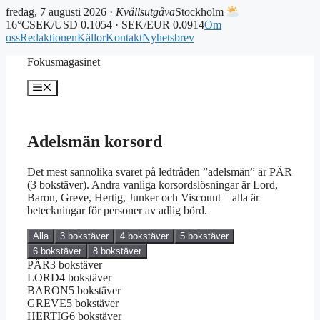
fredag, 7 augusti 2026 ·
Kvällsutgåva
Stockholm
16°C
SEK/USD 0.1054 · SEK/EUR 0.0914
Om
oss
Redaktionen
Källor
Kontakt
Nyhetsbrev
Hoppa
Fokusmagasinet
till
innehåll
Meny
Adelsmän korsord
Det mest sannolika svaret på ledtråden ”adelsmän” är PÄR
(3 bokstäver). Andra vanliga korsordslösningar är Lord,
Baron, Greve, Hertig, Junker och Viscount – alla är
beteckningar för personer av adlig börd.
Alla
3 bokstäver
4 bokstäver
5 bokstäver
6 bokstäver
8 bokstäver
PÄR
3 bokstäver
LORD
4 bokstäver
BARON
5 bokstäver
GREVE
5 bokstäver
HERTIG
6 bokstäver