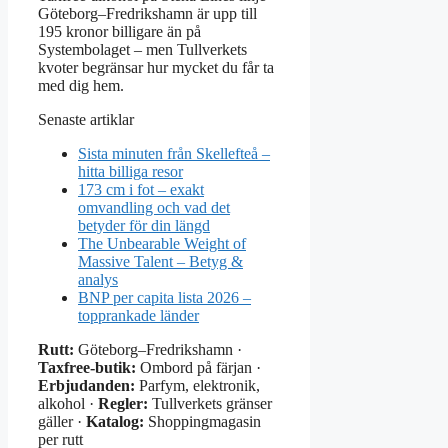
Göteborg–Fredrikshamn är upp till
195 kronor billigare än på
Systembolaget – men Tullverkets
kvoter begränsar hur mycket du får ta
med dig hem.
Senaste artiklar
Sista minuten från Skellefteå –
hitta billiga resor
173 cm i fot – exakt
omvandling och vad det
betyder för din längd
The Unbearable Weight of
Massive Talent – Betyg &
analys
BNP per capita lista 2026 –
topprankade länder
Rutt:
Göteborg–Fredrikshamn ·
Taxfree-butik:
Ombord på färjan ·
Erbjudanden:
Parfym, elektronik,
alkohol ·
Regler:
Tullverkets gränser
gäller ·
Katalog:
Shoppingmagasin
per rutt