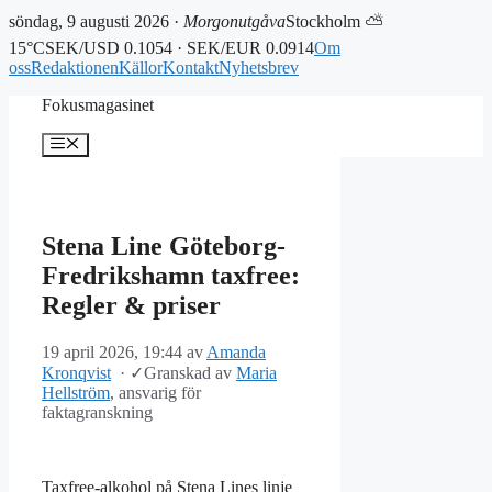
söndag, 9 augusti 2026 ·
Morgonutgåva
Stockholm ⛅
15°C
SEK/USD 0.1054 · SEK/EUR 0.0914
Om
oss
Redaktionen
Källor
Kontakt
Nyhetsbrev
Hoppa
Fokusmagasinet
till
innehåll
Meny
Stena Line Göteborg-
Fredrikshamn taxfree:
Regler & priser
19 april 2026, 19:44
av
Amanda
Kronqvist
·
✓
Granskad av
Maria
Hellström
, ansvarig för
faktagranskning
Taxfree-alkohol på Stena Lines linje