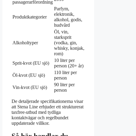
passagerarförordning
Parfym,
elektronik,
Produktkategorier
alkohol, godis,
hudvård
Öl, vin,
starksprit
Alkoholtyper
(vodka, gin,
whisky, konjak,
rom)
10 liter per
Sprit-kvot (EU sjö)
person (20+ år)
110 liter per
Öl-kvot (EU sjö)
person
90 liter per
Vin-kvot (EU sjö)
person
De detaljerade specifikationerna visar
att Stena Line erbjuder ett strukturerat
taxfree-utbud med tydliga
kontaktvägar och regelbundet
uppdaterade villkor.
Så här handlar du