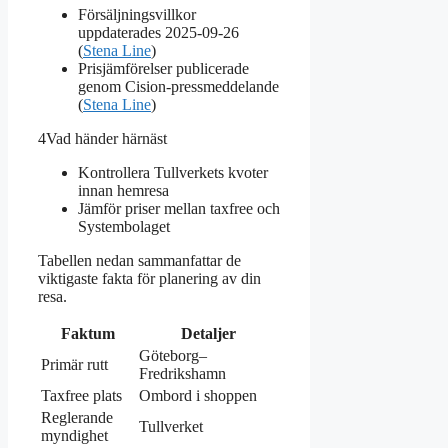
Försäljningsvillkor
uppdaterades 2025-09-26
(
Stena Line
)
Prisjämförelser publicerade
genom Cision-pressmeddelande
(
Stena Line
)
4
Vad händer härnäst
Kontrollera Tullverkets kvoter
innan hemresa
Jämför priser mellan taxfree och
Systembolaget
Tabellen nedan sammanfattar de
viktigaste fakta för planering av din
resa.
Faktum
Detaljer
Göteborg–
Primär rutt
Fredrikshamn
Taxfree plats
Ombord i shoppen
Reglerande
Tullverket
myndighet