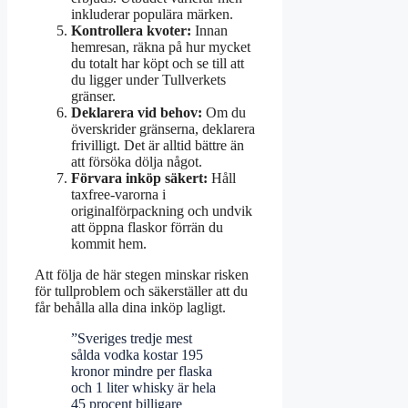
inkluderar populära märken.
Kontrollera kvoter:
Innan
hemresan, räkna på hur mycket
du totalt har köpt och se till att
du ligger under Tullverkets
gränser.
Deklarera vid behov:
Om du
överskrider gränserna, deklarera
frivilligt. Det är alltid bättre än
att försöka dölja något.
Förvara inköp säkert:
Håll
taxfree-varorna i
originalförpackning och undvik
att öppna flaskor förrän du
kommit hem.
Att följa de här stegen minskar risken
för tullproblem och säkerställer att du
får behålla alla dina inköp lagligt.
”Sveriges tredje mest
sålda vodka kostar 195
kronor mindre per flaska
och 1 liter whisky är hela
45 procent billigare