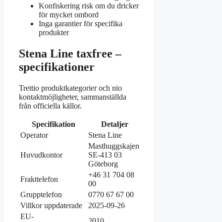
Konfiskering risk om du dricker
för mycket ombord
Inga garantier för specifika
produkter
Stena Line taxfree –
specifikationer
Trettio produktkategorier och nio
kontaktmöjligheter, sammanställda
från officiella källor.
Specifikation
Detaljer
Operator
Stena Line
Masthuggskajen,
Huvudkontor
SE-413 03
Göteborg
+46 31 704 08
Frakttelefon
00
Grupptelefon
0770 67 67 00
Villkor uppdaterade
2025-09-26
EU-
2010