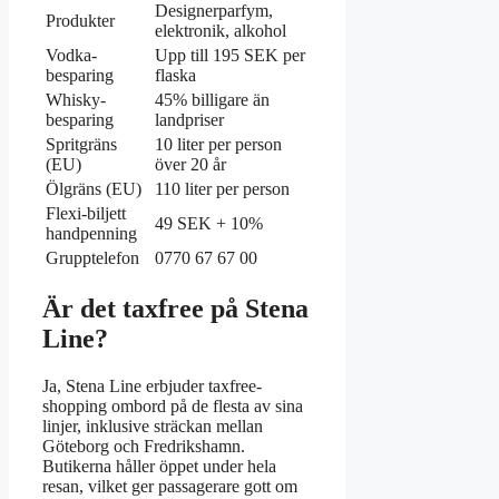
Designerparfym,
Produkter
elektronik, alkohol
Vodka-
Upp till 195 SEK per
besparing
flaska
Whisky-
45% billigare än
besparing
landpriser
Spritgräns
10 liter per person
(EU)
över 20 år
Ölgräns (EU)
110 liter per person
Flexi-biljett
49 SEK + 10%
handpenning
Grupptelefon
0770 67 67 00
Är det taxfree på Stena
Line?
Ja, Stena Line erbjuder taxfree-
shopping ombord på de flesta av sina
linjer, inklusive sträckan mellan
Göteborg och Fredrikshamn.
Butikerna håller öppet under hela
resan, vilket ger passagerare gott om