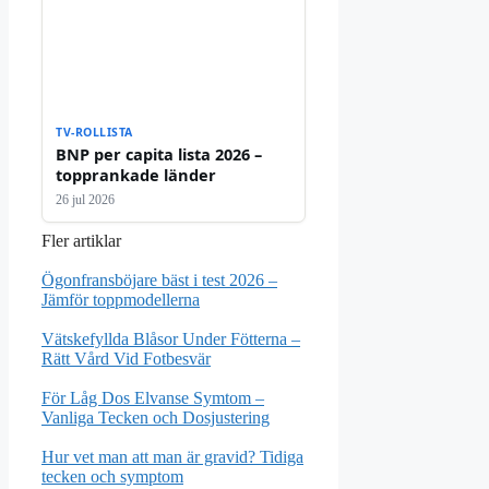
TV-ROLLISTA
BNP per capita lista 2026 –
topprankade länder
26 jul 2026
Fler artiklar
Ögonfransböjare bäst i test 2026 –
Jämför toppmodellerna
Vätskefyllda Blåsor Under Fötterna –
Rätt Vård Vid Fotbesvär
För Låg Dos Elvanse Symtom –
Vanliga Tecken och Dosjustering
Hur vet man att man är gravid? Tidiga
tecken och symptom