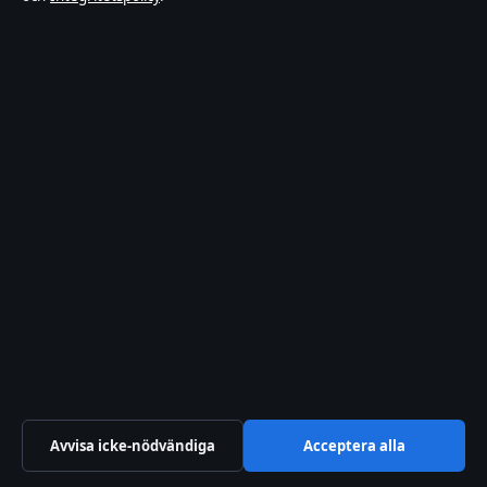
2026
Bakom
kulisserna
Branschnyheter
Digital
Ekonomi
Filmens
rollista
Kändisnyheter
Kultur
Livsstil
Nöje
Nyheter
Reportage
Samhälle
&
reglering
Avvisa icke-nödvändiga
Acceptera alla
Sport
TV-
rollista