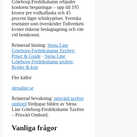
Göteborg-Fredrikshamn erbjuder
konkreta besparingar – upp till 195
kronor per vodkaflaska och 45
procent lägre whiskypriser. Svenska
resenärer som överskrider Tullverkets
kvoter riskerar beslagtagning och vite
vid hemkomst.
Relaterad läsning:
Stena Line
Göteborg-Fredrikshamn Taxfree:
Priser & Guide
·
Stena Line
Göteborg-Fredrikshamn taxfree:
Regler & köp
Fler källor
stenaline.se
Relaterad bevakning:
prisvärd taxfree
ombord
fördjupar bilden av Stena
Line Göteborg-Fredrikshamn Taxfree
– Prisvärt Ombord.
Vanliga frågor