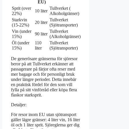
EU)
Sprit (over
Tullverket (
10 liter
22%)
Alkoholgränser)
Starkvin
Tullverket
20 liter
(15-22%)
(Sjötransporter)
Vin (under
Tullverket
90 liter
15%)
(Alkoholgränser)
Öl (under
110
Tullverket
15%)
liter
(Sjötransporter)
De generösare gränserna för sjöresor
beror på att Tullverket erkänner att
passagerare på färjor ofta reser med
mer bagage och för personligt bruk
under längre perioder. Detta innebär
en praktisk fördel för den som vill
fylla på sitt vinförråd eller köpa flera
flaskor starksprit.
Detaljer:
För resor inom EU utan sjötransport
gäller lägre gränser: 4 liter vin, 16 liter
öl och 1 liter sprit. Sjöreglerna ger dig