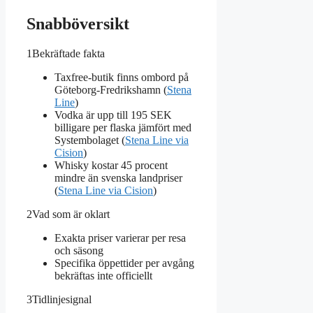
Snabböversikt
1
Bekräftade fakta
Taxfree-butik finns ombord på
Göteborg-Fredrikshamn (
Stena
Line
)
Vodka är upp till 195 SEK
billigare per flaska jämfört med
Systembolaget (
Stena Line via
Cision
)
Whisky kostar 45 procent
mindre än svenska landpriser
(
Stena Line via Cision
)
2
Vad som är oklart
Exakta priser varierar per resa
och säsong
Specifika öppettider per avgång
bekräftas inte officiellt
3
Tidlinjesignal