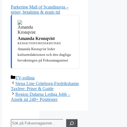
Parkering Mall of Scandinavia –
priser, betalning & gratis tid
Amanda Kronqvist
REDAKTIONSMEDARBETARE
Amanda Kronqvist leder
kulturredaktionen och den dagliga
bevakningen på Fokusmagasinet.
Kategorier
TV-rollista
Stena Line Göteborg-Fredrikshamn
Taxfree: Priser & Guide
Region Dalarna Lediga Jobb –
Ansök på 248+ Positioner
Sök