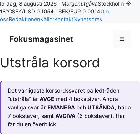
lördag, 8 augusti 2026 ·
Morgonutgåva
Stockholm ☀
18°C
SEK/USD 0.1054 · SEK/EUR 0.0914
Om
oss
Redaktionen
Källor
Kontakt
Nyhetsbrev
Hoppa
till
Fokusmagasinet
Meny
innehåll
Utstråla korsord
Det vanligaste korsordssvaret på ledtråden
”utstråla” är
AVGE
med 4 bokstäver. Andra
vanliga svar är
EMANERA
och
UTSÄNDA
, båda
7 bokstäver, samt
AVGIVA
(6 bokstäver). Här
får du en överblick.