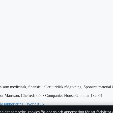
as som medicinsk, finansiell eller juridisk rådgivning. Sponsrat material
or Månsson, Chefredaktör · Companies House Gibraltar 132051
vår rapportering
·
WorldRSS
ed ditt samtycke, cookies för analys och annonsering för att förbättra