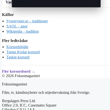
betydelse
Vad är skillnaden mellan ”sed” och ”bruk”?
Källor
Synonymer.se – traditioner
SAOL – anor
Wikipedia – tradition
Fler ledtrådar
Korsordshjälp
Tartan Kjolar korsord
Taskig korsord
Fler korsordsord →
© 2026 Fokusmagasinet
Fokusmagasinet
Film, tv, kändisnyheter och nöjesbevakning från Sverige.
Bergslagen Press Ltd.
Office 2.9, ICC, Casemates Square
Gibraltar GX11 1AA