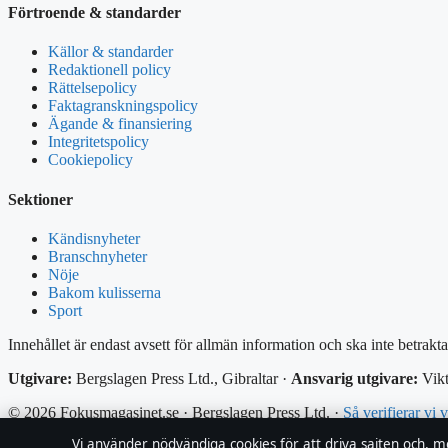
Förtroende & standarder
Källor & standarder
Redaktionell policy
Rättelsepolicy
Faktagranskningspolicy
Ägande & finansiering
Integritetspolicy
Cookiepolicy
Sektioner
Kändisnyheter
Branschnyheter
Nöje
Bakom kulisserna
Sport
Innehållet är endast avsett för allmän information och ska inte betrakt
Utgivare:
Bergslagen Press Ltd., Gibraltar ·
Ansvarig utgivare:
Vikt
© 2026 Fokusmagasinet.se · Bergslagen Press Ltd. ·
Så verifierar vi 
Vi använder nödvändiga cookies för att driva sajten och, m