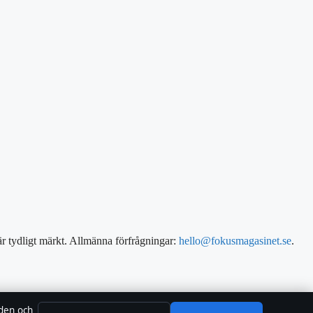
 är tydligt märkt. Allmänna förfrågningar:
hello@fokusmagasinet.se
.
 den och