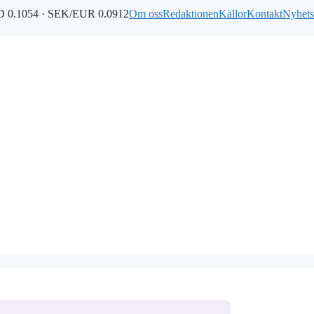
 0.1054 · SEK/EUR 0.0912
Om oss
Redaktionen
Källor
Kontakt
Nyhets