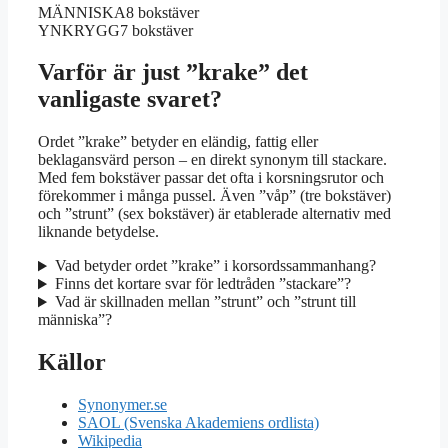
MÄNNISKA
8 bokstäver
YNKRYGG
7 bokstäver
Varför är just ”krake” det
vanligaste svaret?
Ordet ”krake” betyder en eländig, fattig eller
beklagansvärd person – en direkt synonym till stackare.
Med fem bokstäver passar det ofta i korsningsrutor och
förekommer i många pussel. Även ”våp” (tre bokstäver)
och ”strunt” (sex bokstäver) är etablerade alternativ med
liknande betydelse.
Vad betyder ordet ”krake” i korsordssammanhang?
Finns det kortare svar för ledtråden ”stackare”?
Vad är skillnaden mellan ”strunt” och ”strunt till
människa”?
Källor
Synonymer.se
SAOL (Svenska Akademiens ordlista)
Wikipedia