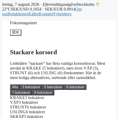
fredag, 7 augusti 2026 ·
Eftermiddagsutgåva
Stockholm
22°C
SEK/USD 0.1054 · SEK/EUR 0.0914
Om
oss
Redaktionen
Källor
Kontakt
Nyhetsbrev
Hoppa
Fokusmagasinet
till
innehåll
Meny
Stackare korsord
Ledtråden ”stackare” har flera vanliga korsordssvar. Mest
använt är KRAKE (5 bokstäver), men även VÅP (3),
STRUNT (6) och USLING (6) förekommer. Här är de
mest troliga alternativen, sorterade efter sannolikhet.
Alla
3 bokstäver
5 bokstäver
6 bokstäver
7 bokstäver
8 bokstäver
KRAKE
5 bokstäver
VÅP
3 bokstäver
STRUNT
6 bokstäver
USLING
6 bokstäver
SKRÄP
5 bokstäver