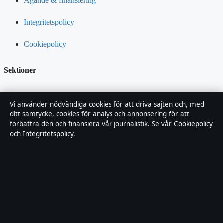
Ägande & finansiering
Integritetspolicy
Cookiepolicy
Sektioner
Kändisnyheter
Vi använder nödvändiga cookies för att driva sajten och, med
ditt samtycke, cookies för analys och annonsering för att
Branschnyheter
förbättra den och finansiera vår journalistik. Se vår
Cookiepolicy
och
Integritetspolicy
.
Nöje
Bakom kulisserna
Sport
Innehållet är endast avsett för allmän information och ska inte
betraktas som medicinsk, finansiell eller juridisk rådgivning.