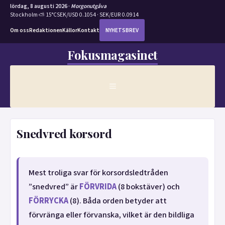
lördag, 8 augusti 2026 ·
Morgonutgåva
Stockholm ⛅ 15°C
SEK/USD 0.1054 · SEK/EUR 0.0914
Om oss
Redaktionen
Källor
Kontakt
NYHETSBREV
Hoppa
Fokusmagasinet
till
innehåll
MENY
Snedvred korsord
Mest troliga svar för korsordsledtråden
”snedvred” är
FÖRVRIDA
(8 bokstäver) och
FÖRRYCKA
(8). Båda orden betyder att
förvränga eller förvanska, vilket är den bildliga