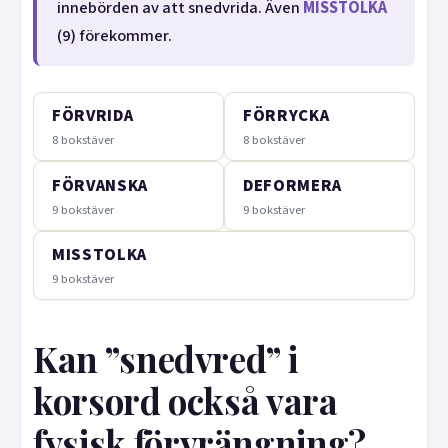
innebörden av att snedvrida. Även
MISSTOLKA
(9) förekommer.
FÖRVRIDA
FÖRRYCKA
8 bokstäver
8 bokstäver
FÖRVANSKA
DEFORMERA
9 bokstäver
9 bokstäver
MISSTOLKA
9 bokstäver
Kan ”snedvred” i
korsord också vara
fysisk förvrängning?