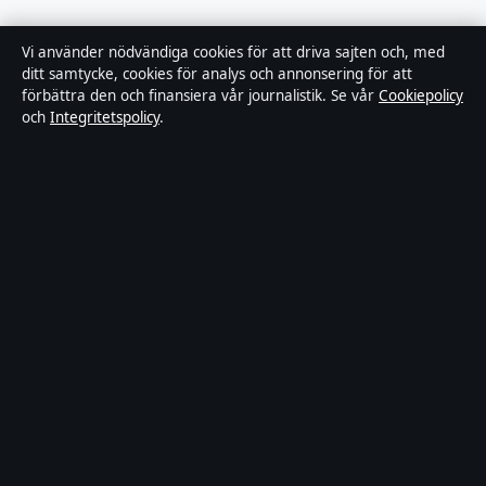
Kändisnyheter
Vi använder nödvändiga cookies för att driva sajten och, med
ditt samtycke, cookies för analys och annonsering för att
Branschnyheter
förbättra den och finansiera vår journalistik. Se vår
Cookiepolicy
och
Integritetspolicy
.
Nöje
Bakom kulisserna
Sport
Innehållet är endast avsett för allmän information och ska inte
betraktas som medicinsk, finansiell eller juridisk rådgivning.
Sponsrat material är tydligt märkt. Allmänna förfrågningar:
hello@fokusmagasinet.se
.
Utgivare:
Bergslagen Press Ltd., Gibraltar ·
Ansvarig utgivare:
Viktor Månsson, Chefredaktör · Companies House Gibraltar
132051
© 2026 Fokusmagasinet.se · Bergslagen Press Ltd. ·