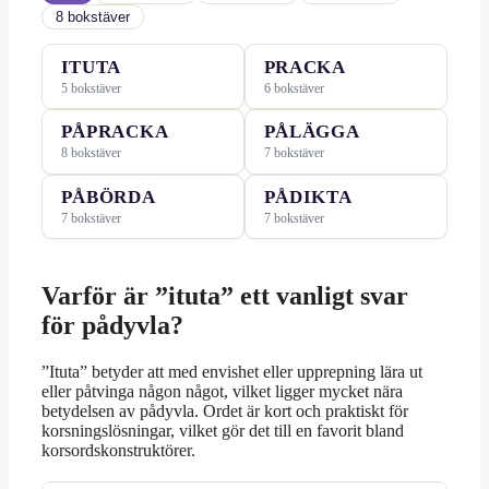
8 bokstäver
ITUTA
PRACKA
5 bokstäver
6 bokstäver
PÅPRACKA
PÅLÄGGA
8 bokstäver
7 bokstäver
PÅBÖRDA
PÅDIKTA
7 bokstäver
7 bokstäver
Varför är ”ituta” ett vanligt svar
för pådyvla?
”Ituta” betyder att med envishet eller upprepning lära ut
eller påtvinga någon något, vilket ligger mycket nära
betydelsen av pådyvla. Ordet är kort och praktiskt för
korsningslösningar, vilket gör det till en favorit bland
korsordskonstruktörer.