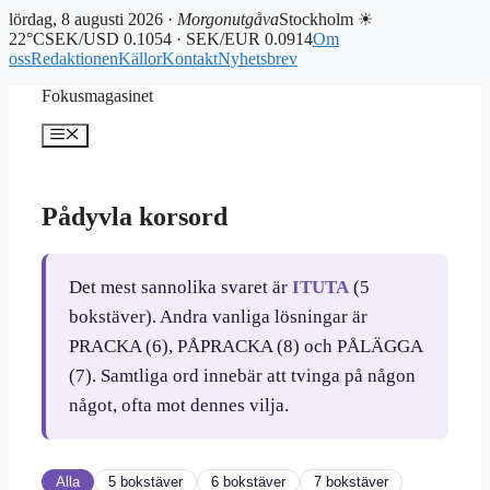
lördag, 8 augusti 2026 ·
Morgonutgåva
Stockholm ☀
22°C
SEK/USD 0.1054 · SEK/EUR 0.0914
Om
oss
Redaktionen
Källor
Kontakt
Nyhetsbrev
Hoppa
Fokusmagasinet
till
innehåll
Meny
Pådyvla korsord
Det mest sannolika svaret är
ITUTA
(5
bokstäver). Andra vanliga lösningar är
PRACKA (6), PÅPRACKA (8) och PÅLÄGGA
(7). Samtliga ord innebär att tvinga på någon
något, ofta mot dennes vilja.
Alla
5 bokstäver
6 bokstäver
7 bokstäver