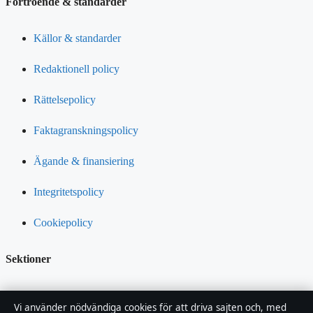
Förtroende & standarder
Källor & standarder
Redaktionell policy
Rättelsepolicy
Faktagranskningspolicy
Ägande & finansiering
Integritetspolicy
Cookiepolicy
Sektioner
Kändisnyheter
Vi använder nödvändiga cookies för att driva sajten och, med