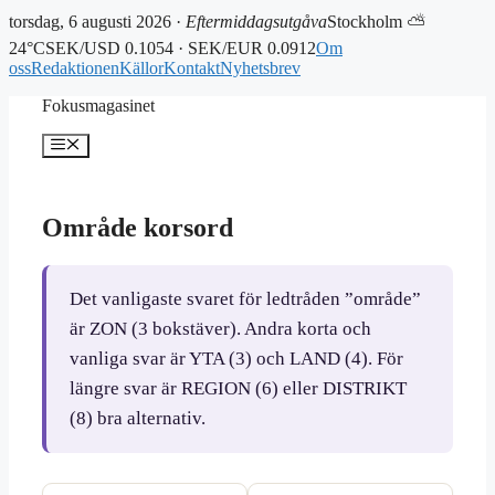
torsdag, 6 augusti 2026 ·
Eftermiddagsutgåva
Stockholm ⛅
24°C
SEK/USD 0.1054 · SEK/EUR 0.0912
Om
oss
Redaktionen
Källor
Kontakt
Nyhetsbrev
Hoppa
Fokusmagasinet
till
innehåll
Meny
Område korsord
Det vanligaste svaret för ledtråden ”område”
är ZON (3 bokstäver). Andra korta och
vanliga svar är YTA (3) och LAND (4). För
längre svar är REGION (6) eller DISTRIKT
(8) bra alternativ.