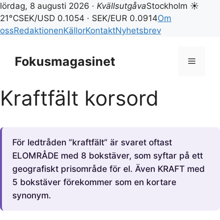
lördag, 8 augusti 2026 ·
Kvällsutgåva
Stockholm ☀
21°C
SEK/USD 0.1054 · SEK/EUR 0.0914
Om
oss
Redaktionen
Källor
Kontakt
Nyhetsbrev
Hoppa
till
Fokusmagasinet
Meny
innehåll
Kraftfält korsord
För ledtråden ”kraftfält” är svaret oftast
ELOMRÅDE med 8 bokstäver, som syftar på ett
geografiskt prisområde för el. Även KRAFT med
5 bokstäver förekommer som en kortare
synonym.