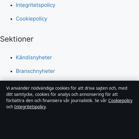
Integritetspolicy
Cookiepolicy
Sektioner
Kändisnyheter
Branschnyheter
Nöje
Vi använder nödvändiga cookies för att driva sajten och, med
ditt samtycke, cookies för analys och annonsering för att
Bakom kulisserna
förbättra den och finansiera vår journalistik. Se vår
Cookiepolicy
och
Integritetspolicy
.
Sport
Innehållet är endast avsett för allmän information och
ska inte betraktas som medicinsk, finansiell eller