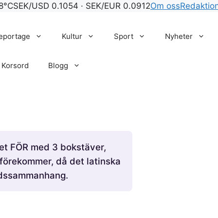
8°C
SEK/USD 0.1054 · SEK/EUR 0.0912
Om oss
Redaktio
eportage
Kultur
Sport
Nyheter
Korsord
Blogg
aret FÖR med 3 bokstäver,
 förekommer, då det latinska
sordssammanhang.