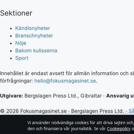
Sektioner
Kändisnyheter
Branschnyheter
Nöje
Bakom kulisserna
Sport
Innehållet är endast avsett för allmän information och sk
förfrågningar:
hello@fokusmagasinet.se
.
Utgivare:
Bergslagen Press Ltd., Gibraltar ·
Ansvarig u
© 2026 Fokusmagasinet.se · Bergslagen Press Ltd. ·
Så
Vi använder nödvändiga cookies för att driva sajten och
den och finansiera vår journalistik. Se vår
Cookiepolicy
o
↑