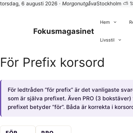
torsdag, 6 augusti 2026 ·
Morgonutgåva
Stockholm ⛅ 1
Hoppa
till
Hem
R
innehåll
Fokusmagasinet
Livsstil
För Prefix korsord
För ledtråden ”för prefix” är det vanligaste sv
som är själva prefixet. Även PRO (3 bokstäver)
prefixet betyder ”för”. Båda är korrekta i kor
FÖR
PRO