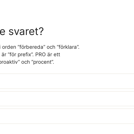
e svaret?
 i orden ”förbereda” och ”förklara”.
är ”för prefix”. PRO är ett
proaktiv” och ”procent”.