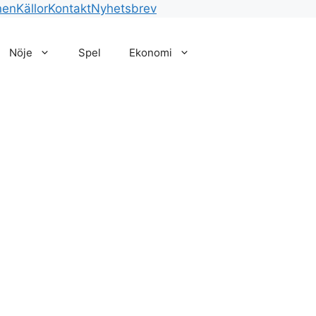
nen
Källor
Kontakt
Nyhetsbrev
Nöje
Spel
Ekonomi