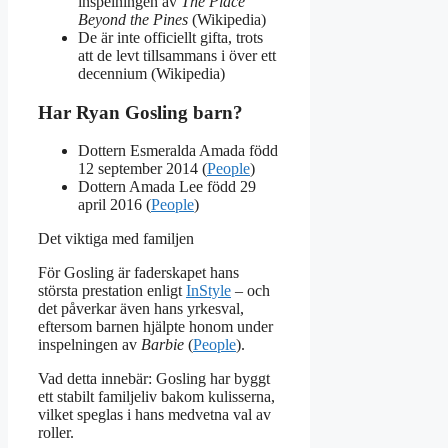
inspelningen av
The Place
Beyond the Pines
(Wikipedia)
De är inte officiellt gifta, trots
att de levt tillsammans i över ett
decennium (Wikipedia)
Har Ryan Gosling barn?
Dottern Esmeralda Amada född
12 september 2014 (
People
)
Dottern Amada Lee född 29
april 2016 (
People
)
Det viktiga med familjen
För Gosling är faderskapet hans
största prestation enligt
InStyle
– och
det påverkar även hans yrkesval,
eftersom barnen hjälpte honom under
inspelningen av
Barbie
(
People
).
Vad detta innebär: Gosling har byggt
ett stabilt familjeliv bakom kulisserna,
vilket speglas i hans medvetna val av
roller.