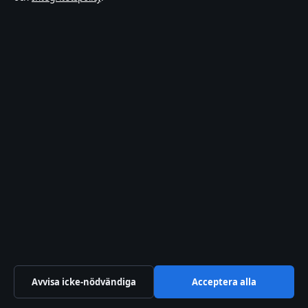
Redaktionell policy
Rättelsepolicy
Faktagranskningspolicy
Ägande & finansiering
Integritetspolicy
Cookiepolicy
Sektioner
Kändisnyheter
Branschnyheter
Avvisa icke-nödvändiga
Acceptera alla
Nöje