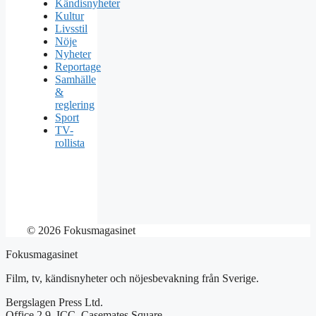
Kändisnyheter
Kultur
Livsstil
Nöje
Nyheter
Reportage
Samhälle
&
reglering
Sport
TV-
rollista
© 2026 Fokusmagasinet
Fokusmagasinet
Film, tv, kändisnyheter och nöjesbevakning från Sverige.
Bergslagen Press Ltd.
Office 2.9, ICC, Casemates Square