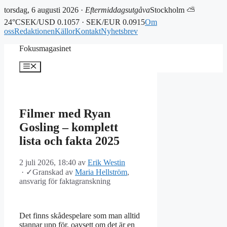
torsdag, 6 augusti 2026 ·
Eftermiddagsutgåva
Stockholm ⛅
24°C
SEK/USD 0.1057 · SEK/EUR 0.0915
Om
oss
Redaktionen
Källor
Kontakt
Nyhetsbrev
Hoppa
Fokusmagasinet
till
innehåll
Meny
Filmer med Ryan
Gosling – komplett
lista och fakta 2025
2 juli 2026, 18:40
av
Erik Westin
·
✓
Granskad av
Maria Hellström
,
ansvarig för faktagranskning
Det finns skådespelare som man alltid
stannar upp för, oavsett om det är en