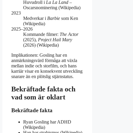
Huvudroll i
La La Land
–
Oscarsnominering (Wikipedia)
2023
Medverkar i
Barbie
som Ken
(Wikipedia)
2025–2026
Kommande filmer:
The Actor
(2025),
Project Hail Mary
(2026) (Wikipedia)
Implikationen: Gosling har en
anmärkningsvärd förmåga att växla
mellan indie och storfilm, och hans
karriär visar en konsekvent utveckling
snarare än en plötslig stjärnstatus.
Bekräftade fakta och
vad som är oklart
Bekräftade fakta
Ryan Gosling har ADHD
(Wikipedia)
Han har strabismus (Wikipedia)