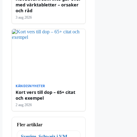
med värktabletter – orsaker
och råd
3 aug 2026
KÄNDISNYHETER
Kort vers till dop – 65+ citat
och exempel
2 aug 2026
Fler artiklar
Sverige–Schweiz i VM-