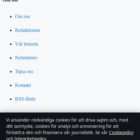
Om oss
Redaktionen
Vår historia
Nyhetsbrev
Tipsa oss
Kontakt
RSS-flöde
Förtroende & standarder
Vi använder nödvändiga cookies för att driva sajten och, med
ditt samtycke, cookies för analys och annonsering för att
Källor & standarder
förbättra den och finansiera vår journalistik. Se vår
Cookiepolicy
och
Integritetspolicy
.