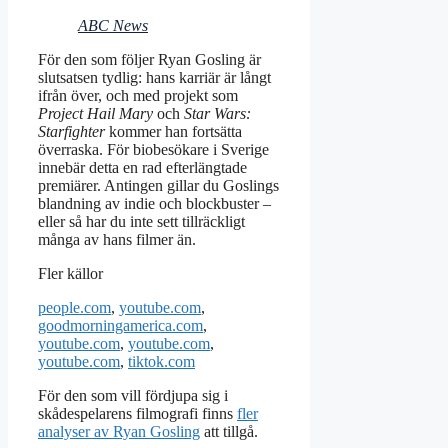
ABC News
För den som följer Ryan Gosling är
slutsatsen tydlig: hans karriär är långt
ifrån över, och med projekt som
Project Hail Mary
och
Star Wars:
Starfighter
kommer han fortsätta
överraska. För biobesökare i Sverige
innebär detta en rad efterlängtade
premiärer. Antingen gillar du Goslings
blandning av indie och blockbuster –
eller så har du inte sett tillräckligt
många av hans filmer än.
Fler källor
people.com
,
youtube.com
,
goodmorningamerica.com
,
youtube.com
,
youtube.com
,
youtube.com
,
tiktok.com
För den som vill fördjupa sig i
skådespelarens filmografi finns
fler
analyser av Ryan Gosling
att tillgå.