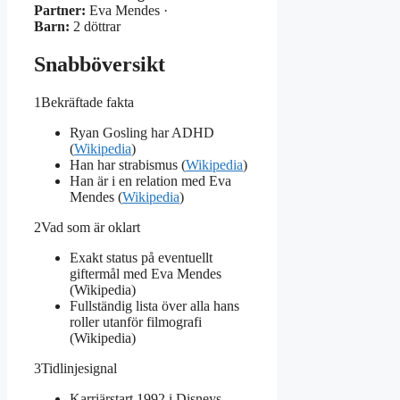
Partner:
Eva Mendes ·
Barn:
2 döttrar
Snabböversikt
1
Bekräftade fakta
Ryan Gosling har ADHD
(
Wikipedia
)
Han har strabismus (
Wikipedia
)
Han är i en relation med Eva
Mendes (
Wikipedia
)
2
Vad som är oklart
Exakt status på eventuellt
giftermål med Eva Mendes
(Wikipedia)
Fullständig lista över alla hans
roller utanför filmografi
(Wikipedia)
3
Tidlinjesignal
Karriärstart 1992 i Disneys