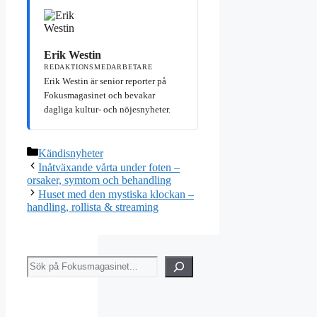
Erik Westin
REDAKTIONSMEDARBETARE
Erik Westin är senior reporter på
Fokusmagasinet och bevakar
dagliga kultur- och nöjesnyheter.
Kategorier
Kändisnyheter
Inåtväxande vårta under foten –
orsaker, symtom och behandling
Huset med den mystiska klockan –
handling, rollista & streaming
Sök