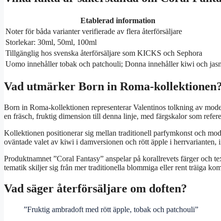
Etablerad information
Noter för båda varianter verifierade av flera återförsäljare
Storlekar: 30ml, 50ml, 100ml
Tillgänglig hos svenska återförsäljare som KICKS och Sephora
Uomo innehåller tobak och patchouli; Donna innehåller kiwi och jas
Vad utmärker Born in Roma-kollektionen
Born in Roma-kollektionen representerar Valentinos tolkning av mode
en fräsch, fruktig dimension till denna linje, med färgskalor som refer
Kollektionen positionerar sig mellan traditionell parfymkonst och mod
oväntade valet av kiwi i damversionen och rött äpple i herrvarianten,
Produktnamnet ”Coral Fantasy” anspelar på korallrevets färger och tex
tematik skiljer sig från mer traditionella blommiga eller rent träiga 
Vad säger återförsäljare om doften?
”Fruktig ambradoft med rött äpple, tobak och patchouli”