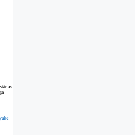
står av
iga
yake