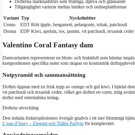
Dofterna marknadsförs som fruktiga, djärva och glänsande
Tillgänglighet varierar mellan butiker och onlineplattformar
Variant
Typ
Nyckelnötter
Uomo
EDT
Rött äpple, bergamott, pelargonie, tobak, patchouli
Donna
EDP
Kiwi, apelsin, ros, jasmin, vit patchouli, texasisk ceder
Valentino Coral Fantasy dam
Damvarianten representerar en blom- och fruktdoft som hämtar inspir
kompositionen specifika noter som skapar en kontrastrik doftupplevel
Notpyramid och sammansättning
Doften öppnar med en frisk topp av orange och gul kiwi. I hjärtat dom
vit patchouli och texasisk ceder, vilket ger doften en varm, träig av
dofter med orientaliska inslag.
Doftens utveckling
Den initiala fruktexplosionen övergår gradvis i ett mer blommigt hjärta
L’eau d’Issey – Elegant och Tidlös Parfym
för komplexitet.
Användningsområden