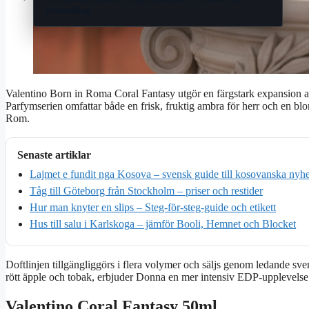
behandling
Valentino Born in Roma Coral Fantasy utgör en färgstark expansion av
Parfymserien omfattar både en frisk, fruktig ambra för herr och en b
Rom.
Senaste artiklar
Lajmet e fundit nga Kosova – svensk guide till kosovanska nyhe
Tåg till Göteborg från Stockholm – priser och restider
Hur man knyter en slips – Steg-för-steg-guide och etikett
Hus till salu i Karlskoga – jämför Booli, Hemnet och Blocket
Doftlinjen tillgängliggörs i flera volymer och säljs genom ledande
rött äpple och tobak, erbjuder Donna en mer intensiv EDP-upplevelse
Valentino Coral Fantasy 50ml