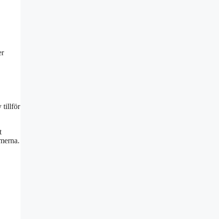
er
tillför
t
omerna.