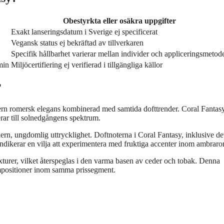
Obestyrkta eller osäkra uppgifter
Exakt lanseringsdatum i Sverige ej specificerat
Vegansk status ej bekräftad av tillverkaren
Specifik hållbarhet varierar mellan individer och appliceringsmetod
min
Miljöcertifiering ej verifierad i tillgängliga källor
?
rn romersk elegans kombinerad med samtida dofttrender. Coral Fantasy 
erar till solnedgångens spektrum.
ern, ungdomlig uttrycklighet. Doftnoterna i Coral Fantasy, inklusive de
 indikerar en vilja att experimentera med fruktiga accenter inom ambrar
turer, vilket återspeglas i den varma basen av ceder och tobak. Denna
kompositioner inom samma prissegment.