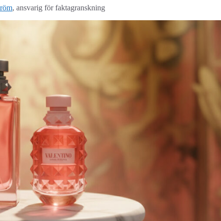
tröm
, ansvarig för faktagranskning