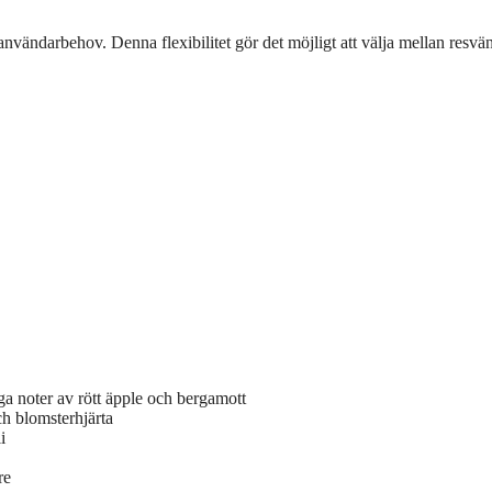
 användarbehov. Denna flexibilitet gör det möjligt att välja mellan resvä
a noter av rött äpple och bergamott
h blomsterhjärta
i
re