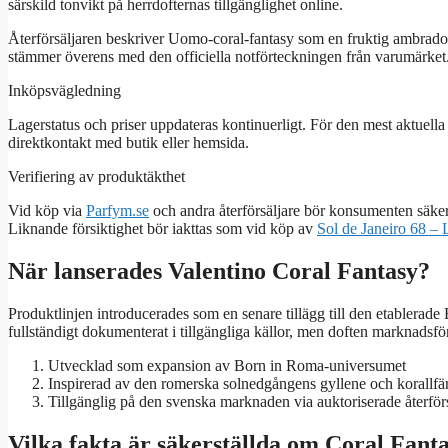
särskild tonvikt på herrdofternas tillgänglighet online.
Återförsäljaren beskriver Uomo-coral-fantasy som en fruktig ambradof
stämmer överens med den officiella notförteckningen från varumärket
Inköpsvägledning
Lagerstatus och priser uppdateras kontinuerligt. För den mest aktuell
direktkontakt med butik eller hemsida.
Verifiering av produktäkthet
Vid köp via
Parfym.se
och andra återförsäljare bör konsumenten säkerst
Liknande försiktighet bör iakttas som vid köp av
Sol de Janeiro 68 –
När lanserades Valentino Coral Fantasy?
Produktlinjen introducerades som en senare tillägg till den etablerad
fullständigt dokumenterat i tillgängliga källor, men doften marknadsf
Utvecklad som expansion av Born in Roma-universumet
Inspirerad av den romerska solnedgångens gyllene och korallfä
Tillgänglig på den svenska marknaden via auktoriserade återförs
Vilka fakta är säkerställda om Coral Fant