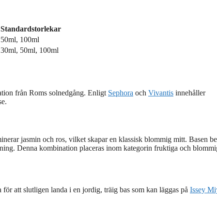
Standardstorlekar
50ml, 100ml
30ml, 50ml, 100ml
ation från Roms solnedgång. Enligt
Sephora
och
Vivantis
innehåller
se.
inerar jasmin och ros, vilket skapar en klassisk blommig mitt. Basen be
slutning. Denna kombination placeras inom kategorin fruktiga och blomm
 för att slutligen landa i en jordig, träig bas som kan läggas på
Issey Mi