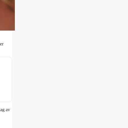
er
lag av