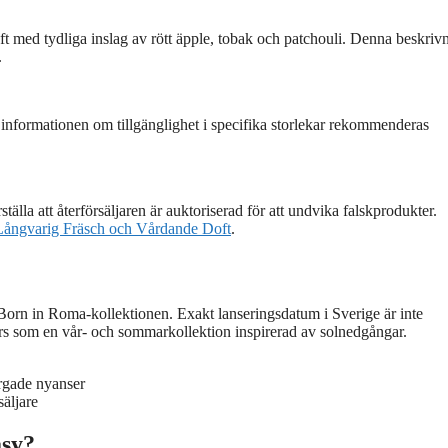
t med tydliga inslag av rött äpple, tobak och patchouli. Denna beskriv
.
a informationen om tillgänglighet i specifika storlekar rekommenderas
älla att återförsäljaren är auktoriserad för att undvika falskprodukter.
 Långvarig Fräsch och Vårdande Doft
.
e Born in Roma-kollektionen. Exakt lanseringsdatum i Sverige är inte
örs som en vår- och sommarkollektion inspirerad av solnedgångar.
rgade nyanser
äljare
asy?