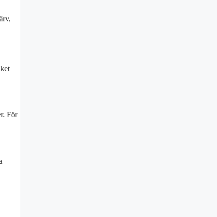
ärv,
lket
r. För
a