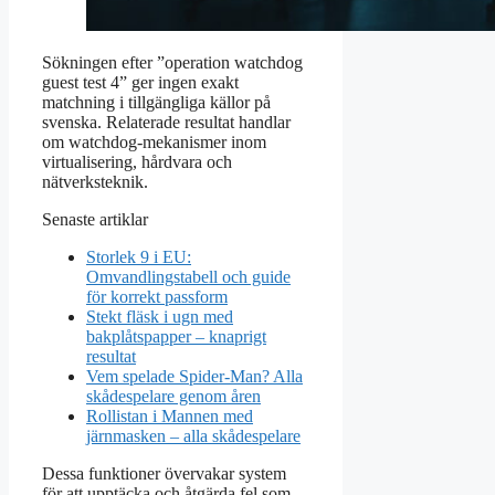
Sökningen efter ”operation watchdog
guest test 4” ger ingen exakt
matchning i tillgängliga källor på
svenska. Relaterade resultat handlar
om watchdog-mekanismer inom
virtualisering, hårdvara och
nätverksteknik.
Senaste artiklar
Storlek 9 i EU:
Omvandlingstabell och guide
för korrekt passform
Stekt fläsk i ugn med
bakplåtspapper – knaprigt
resultat
Vem spelade Spider-Man? Alla
skådespelare genom åren
Rollistan i Mannen med
järnmasken – alla skådespelare
Dessa funktioner övervakar system
för att upptäcka och åtgärda fel som