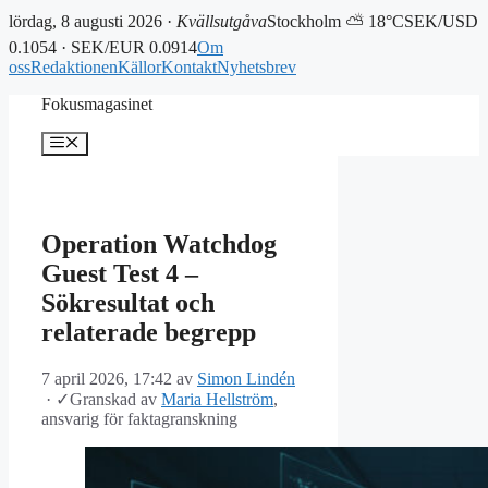
lördag, 8 augusti 2026 ·
Kvällsutgåva
Stockholm ⛅ 18°C
SEK/USD
0.1054 · SEK/EUR 0.0914
Om
oss
Redaktionen
Källor
Kontakt
Nyhetsbrev
Hoppa
Fokusmagasinet
till
innehåll
Meny
Operation Watchdog
Guest Test 4 –
Sökresultat och
relaterade begrepp
7 april 2026, 17:42
av
Simon Lindén
·
✓
Granskad av
Maria Hellström
,
ansvarig för faktagranskning