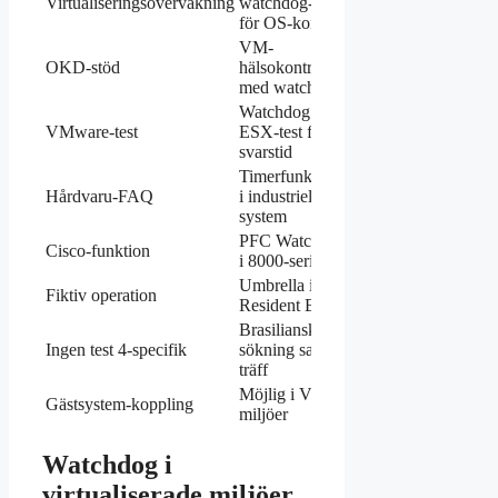
Virtualiseringsövervakning
watchdog-kort
dokumentation
för OS-kontroll
VM-
OKD-stöd
hälsokontroll
OKD
med watchdog
Watchdog
VMware-test
ESX-test för
eG Innovations
svarstid
Timerfunktioner
Hårdvaru-FAQ
i industriella
Advantech
system
PFC Watchdog
Cisco-funktion
Cisco-dokument
i 8000-serien
Umbrella i
Fiktiv operation
Resident Evil Wiki
Resident Evil
Brasiliansk
Ingen test 4-specifik
sökning saknar
Allmänna resultat
träff
Möjlig i VM-
Gästsystem-koppling
Virtualiseringsguide
miljöer
Watchdog i
virtualiserade miljöer