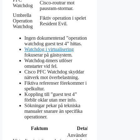
Cisco-routrar mot
Watchdog
pausram-stormar.
Umbrella
Fiktiv operation i spelet
Operation
Resident Evil.
Watchdog
Ingen dokumenterad ”operation
watchdog guest test 4” hittas.
Watchdog i virtualisering
fokuserar på gästsystem.
Watchdog-timers utlöser
omstarter vid fel.
Cisco PFC Watchdog skyddar
nätverk mot överbelastning.
Fiktiva referenser förekommer i
spelkultur.
Koppling till ”guest test 4”
förblir oklar utan mer info.
Sökningar pekar på tekniska
manualer snarare än specifika
operationer.
Faktum
Detalj
Källa
Använder
Red Hat-