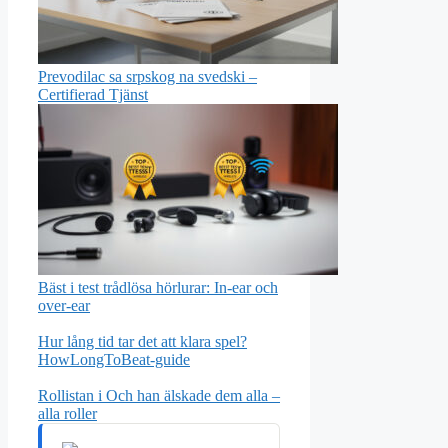
Prevodilac sa srpskog na svedski –
Certifierad Tjänst
Bäst i test trådlösa hörlurar: In-ear och
over-ear
Hur lång tid tar det att klara spel?
HowLongToBeat-guide
Rollistan i Och han älskade dem alla –
alla roller