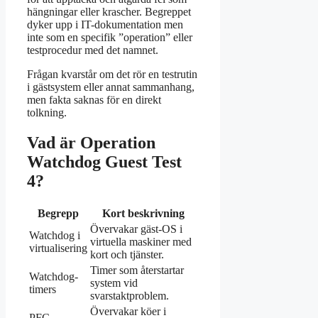
hängningar eller krascher. Begreppet
dyker upp i IT-dokumentation men
inte som en specifik ”operation” eller
testprocedur med det namnet.
Frågan kvarstår om det rör en testrutin
i gästsystem eller annat sammanhang,
men fakta saknas för en direkt
tolkning.
Vad är Operation
Watchdog Guest Test
4?
Begrepp
Kort beskrivning
Övervakar gäst-OS i
Watchdog i
virtuella maskiner med
virtualisering
kort och tjänster.
Timer som återstartar
Watchdog-
system vid
timers
svarstaktproblem.
Övervakar köer i
PFC