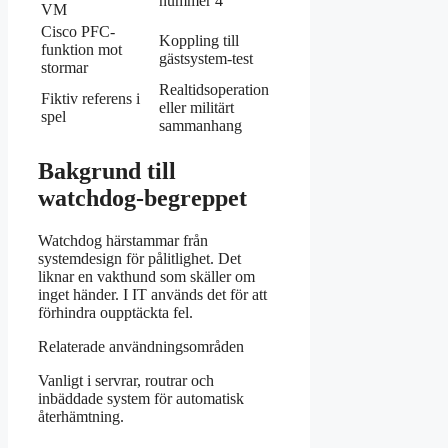
nummer 4
VM
Cisco PFC-
Koppling till
funktion mot
gästsystem-test
stormar
Realtidsoperation
Fiktiv referens i
eller militärt
spel
sammanhang
Bakgrund till
watchdog-begreppet
Watchdog härstammar från
systemdesign för pålitlighet. Det
liknar en vakthund som skäller om
inget händer. I IT används det för att
förhindra oupptäckta fel.
Relaterade användningsområden
Vanligt i servrar, routrar och
inbäddade system för automatisk
återhämtning.