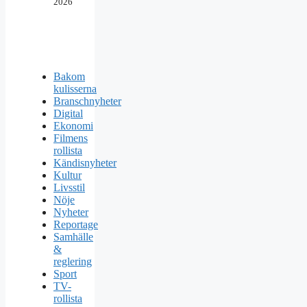
2026
Bakom
kulisserna
Branschnyheter
Digital
Ekonomi
Filmens
rollista
Kändisnyheter
Kultur
Livsstil
Nöje
Nyheter
Reportage
Samhälle
&
reglering
Sport
TV-
rollista