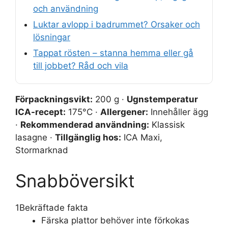
och användning
Luktar avlopp i badrummet? Orsaker och
lösningar
Tappat rösten – stanna hemma eller gå
till jobbet? Råd och vila
Förpackningsvikt:
200 g ·
Ugnstemperatur
ICA-recept:
175°C ·
Allergener:
Innehåller ägg
·
Rekommenderad användning:
Klassisk
lasagne ·
Tillgänglig hos:
ICA Maxi,
Stormarknad
Snabböversikt
1
Bekräftade fakta
Färska plattor behöver inte förkokas