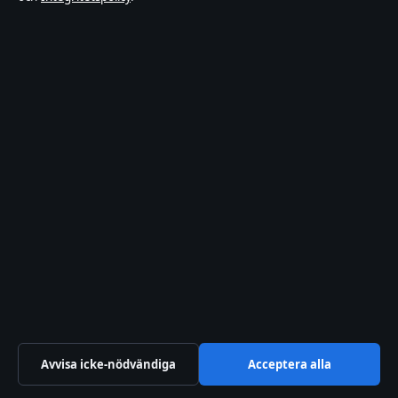
© 2026 Fokusmagasinet
Fokusmagasinet
Film, tv, kändisnyheter och nöjesbevakning från
Sverige.
Bergslagen Press Ltd.
Office 2.9, ICC, Casemates Square
Gibraltar GX11 1AA
+46 8 525 030 90
Companies House Gibraltar: 132051
hello@fokusmagasinet.se
Avvisa icke-nödvändiga
Acceptera alla
Kontakta oss