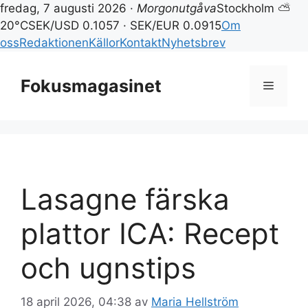
fredag, 7 augusti 2026 ·
Morgonutgåva
Stockholm ⛅
20°C
SEK/USD 0.1057 · SEK/EUR 0.0915
Om
oss
Redaktionen
Källor
Kontakt
Nyhetsbrev
Hoppa
till
Fokusmagasinet
Meny
innehåll
Lasagne färska
plattor ICA: Recept
och ugnstips
18 april 2026, 04:38
av
Maria Hellström