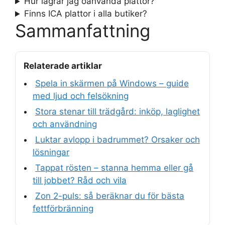
Hur lagrar jag oanvända plattor?
Finns ICA plattor i alla butiker?
Sammanfattning
Relaterade artiklar
Spela in skärmen på Windows – guide
med ljud och felsökning
Stora stenar till trädgård: inköp, laglighet
och användning
Luktar avlopp i badrummet? Orsaker och
lösningar
Tappat rösten – stanna hemma eller gå
till jobbet? Råd och vila
Zon 2-puls: så beräknar du för bästa
fettförbränning