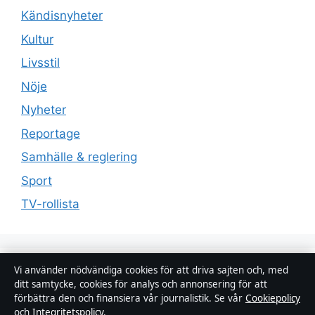
Kändisnyheter
Kultur
Livsstil
Nöje
Nyheter
Reportage
Samhälle & reglering
Sport
TV-rollista
Vi använder nödvändiga cookies för att driva sajten och, med
ditt samtycke, cookies för analys och annonsering för att
förbättra den och finansiera vår journalistik. Se vår
Cookiepolicy
och
Integritetspolicy
.