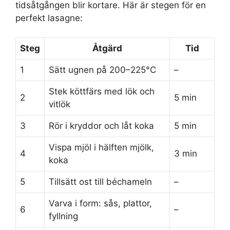
tidsåtgången blir kortare. Här är stegen för en
perfekt lasagne:
Steg
Åtgärd
Tid
1
Sätt ugnen på 200–225°C
–
Stek köttfärs med lök och
2
5 min
vitlök
3
Rör i kryddor och låt koka
5 min
Vispa mjöl i hälften mjölk,
4
3 min
koka
5
Tillsätt ost till béchameln
–
Varva i form: sås, plattor,
6
–
fyllning