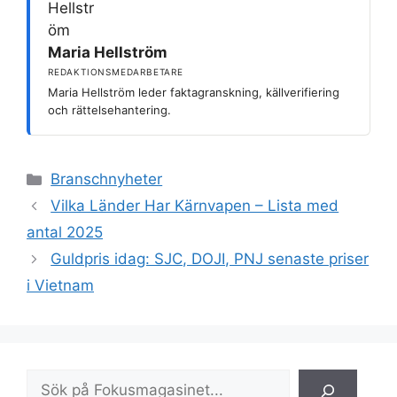
Maria Hellström
REDAKTIONSMEDARBETARE
Maria Hellström leder faktagranskning, källverifiering
och rättelsehantering.
Kategorier
Branschnyheter
Vilka Länder Har Kärnvapen – Lista med
antal 2025
Guldpris idag: SJC, DOJI, PNJ senaste priser
i Vietnam
Sök