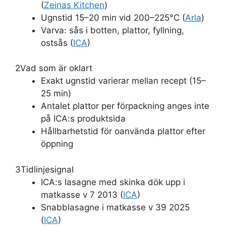
(
Zeinas Kitchen
)
Ugnstid 15–20 min vid 200–225°C (
Arla
)
Varva: sås i botten, plattor, fyllning,
ostsås (
ICA
)
2
Vad som är oklart
Exakt ugnstid varierar mellan recept (15–
25 min)
Antalet plattor per förpackning anges inte
på ICA:s produktsida
Hållbarhetstid för oanvända plattor efter
öppning
3
Tidlinjesignal
ICA:s lasagne med skinka dök upp i
matkasse v 7 2013 (
ICA
)
Snabblasagne i matkasse v 39 2025
(
ICA
)