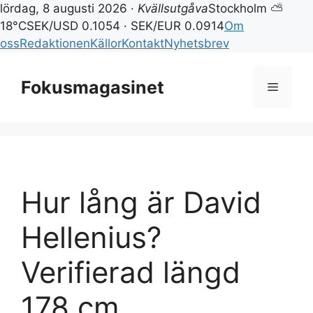
lördag, 8 augusti 2026 ·
Kvällsutgåva
Stockholm ⛅
18°C
SEK/USD 0.1054 · SEK/EUR 0.0914
Om
oss
Redaktionen
Källor
Kontakt
Nyhetsbrev
Hoppa
till
Fokusmagasinet
Meny
innehåll
Hur lång är David
Hellenius?
Verifierad längd
178 cm