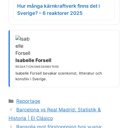
Hur många kärnkraftverk finns det i
Sverige? – 6 reaktorer 2025
Isabelle Forsell
REDAKTIONSMEDARBETARE
Isabelle Forsell bevakar scenkonst, litteratur och
konstliv i Sverige.
Kategorier
Reportage
Barcelona vs Real Madrid: Statistik &
Historia | El Clásico
Rapsolja mot förstoppning hos vuxna: