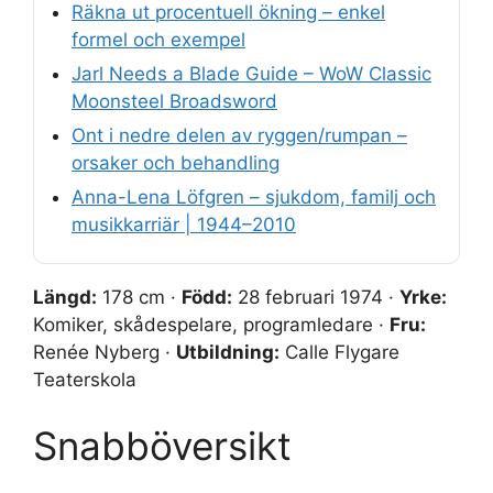
Räkna ut procentuell ökning – enkel
formel och exempel
Jarl Needs a Blade Guide – WoW Classic
Moonsteel Broadsword
Ont i nedre delen av ryggen/rumpan –
orsaker och behandling
Anna-Lena Löfgren – sjukdom, familj och
musikkarriär | 1944–2010
Längd:
178 cm ·
Född:
28 februari 1974 ·
Yrke:
Komiker, skådespelare, programledare ·
Fru:
Renée Nyberg ·
Utbildning:
Calle Flygare
Teaterskola
Snabböversikt