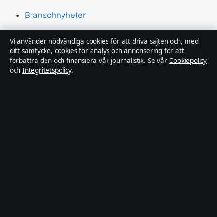
Branschnyheter
Nöje
Vi använder nödvändiga cookies för att driva sajten och, med
ditt samtycke, cookies för analys och annonsering för att
Bakom kulisserna
förbättra den och finansiera vår journalistik. Se vår
Cookiepolicy
och
Integritetspolicy
.
Sport
Innehållet är endast avsett för allmän information och
ska inte betraktas som medicinsk, finansiell eller
juridisk rådgivning. Sponsrat material är tydligt märkt.
Allmänna förfrågningar:
hello@fokusmagasinet.se
.
Utgivare:
Bergslagen Press Ltd., Gibraltar ·
Ansvarig
utgivare:
Viktor Månsson, Chefredaktör · Companies
House Gibraltar 132051