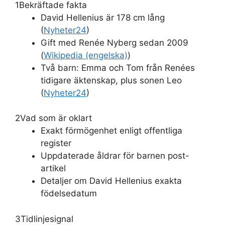
1
Bekräftade fakta
David Hellenius är 178 cm lång
(
Nyheter24
)
Gift med Renée Nyberg sedan 2009
(
Wikipedia (engelska)
)
Två barn: Emma och Tom från Renées
tidigare äktenskap, plus sonen Leo
(
Nyheter24
)
2
Vad som är oklart
Exakt förmögenhet enligt offentliga
register
Uppdaterade åldrar för barnen post-
artikel
Detaljer om David Hellenius exakta
födelsedatum
3
Tidlinjesignal