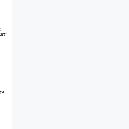
t
art”
nya