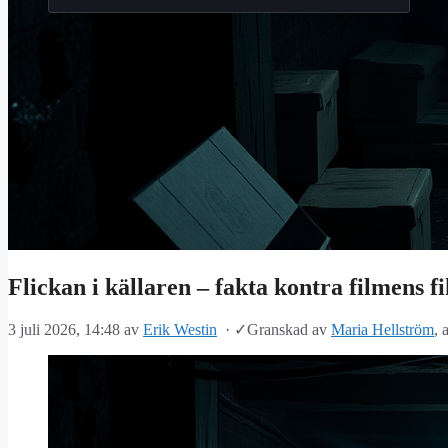
Flickan i källaren – fakta kontra filmens fi
3 juli 2026, 14:48
av
Erik Westin
·
✓
Granskad av
Maria Hellström
, 