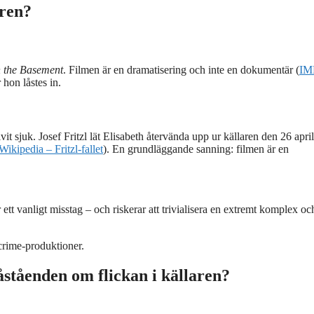
aren?
n the Basement
. Filmen är en dramatisering och inte en dokumentär (
IM
 hon låstes in.
livit sjuk. Josef Fritzl lät Elisabeth återvända upp ur källaren den 26 apr
Wikipedia – Fritzl-fallet
). En grundläggande sanning: filmen är en
ett vanligt misstag – och riskerar att trivialisera en extremt komplex oc
e crime-produktioner.
påståenden om flickan i källaren?