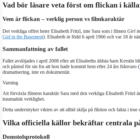
Vad bör läsare veta först om flickan i käll
Vem är flickan – verklig person vs filmkaraktär
Det verkliga offret heter Elisabeth Fritzl, inte Sara som i filmen
Girl i
Girl in the Basement
). Elisabeth är född 6 april 1966 och var 18 år när
Sammanfattning av fallet
Fallet avslöjades i april 2008 efter att Elisabeths äldsta barn Kerstin b
och påstod för sin fru att hon hade kommit hem efter 24 års frånvaro (
dramatisering, inte en dokumentär.
Varning
Att förväxla filmens karaktär Sara med den verkliga Elisabeth Fritzl är 
traumatisk verklighet.
Detta understryker vikten av att alltid skilja på fiktion och fakta i tru
Vilka officiella källor bekräftar centrala 
Domstolsprotokoll