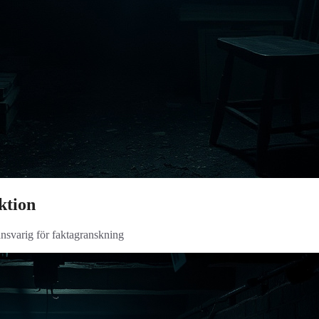
ktion
ansvarig för faktagranskning