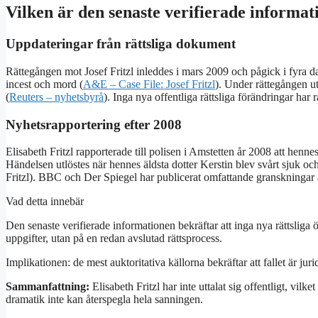
Vilken är den senaste verifierade informat
Uppdateringar från rättsliga dokument
Rättegången mot Josef Fritzl inleddes i mars 2009 och pågick i fyra d
incest och mord (
A&E – Case File: Josef Fritzl
). Under rättegången ut
(
Reuters – nyhetsbyrå
). Inga nya offentliga rättsliga förändringar har 
Nyhetsrapportering efter 2008
Elisabeth Fritzl rapporterade till polisen i Amstetten år 2008 att hennes
Händelsen utlöstes när hennes äldsta dotter Kerstin blev svårt sjuk o
Fritzl). BBC och Der Spiegel har publicerat omfattande granskningar av 
Vad detta innebär
Den senaste verifierade informationen bekräftar att inga nya rättsliga ö
uppgifter, utan på en redan avslutad rättsprocess.
Implikationen: de mest auktoritativa källorna bekräftar att fallet är jurid
Sammanfattning:
Elisabeth Fritzl har inte uttalat sig offentligt, vilk
dramatik inte kan återspegla hela sanningen.