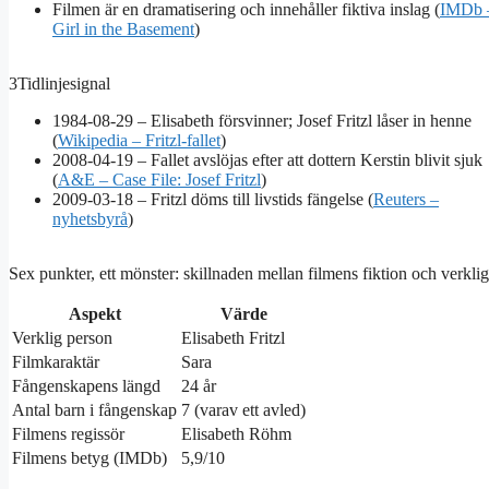
Filmen är en dramatisering och innehåller fiktiva inslag (
IMDb 
Girl in the Basement
)
3
Tidlinjesignal
1984-08-29 – Elisabeth försvinner; Josef Fritzl låser in henne
(
Wikipedia – Fritzl-fallet
)
2008-04-19 – Fallet avslöjas efter att dottern Kerstin blivit sjuk
(
A&E – Case File: Josef Fritzl
)
2009-03-18 – Fritzl döms till livstids fängelse (
Reuters –
nyhetsbyrå
)
Sex punkter, ett mönster: skillnaden mellan filmens fiktion och verklig
Aspekt
Värde
Verklig person
Elisabeth Fritzl
Filmkaraktär
Sara
Fångenskapens längd
24 år
Antal barn i fångenskap
7 (varav ett avled)
Filmens regissör
Elisabeth Röhm
Filmens betyg (IMDb)
5,9/10