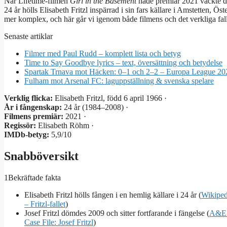
När Lifetime-filmen
Girl in the Basement
hade premiär 2021 väckte de
24 år hölls Elisabeth Fritzl inspärrad i sin fars källare i Amstetten, Ö
mer komplex, och här går vi igenom både filmens och det verkliga fal
Senaste artiklar
Filmer med Paul Rudd – komplett lista och betyg
Time to Say Goodbye lyrics – text, översättning och betydelse
Spartak Trnava mot Häcken: 0–1 och 2–2 – Europa League 20
Fulham mot Arsenal FC: laguppställning & svenska spelare
Verklig flicka:
Elisabeth Fritzl, född 6 april 1966 ·
År i fångenskap:
24 år (1984–2008) ·
Filmens premiär:
2021 ·
Regissör:
Elisabeth Röhm ·
IMDb-betyg:
5,9/10
Snabböversikt
1
Bekräftade fakta
Elisabeth Fritzl hölls fången i en hemlig källare i 24 år (
Wikiped
– Fritzl-fallet
)
Josef Fritzl dömdes 2009 och sitter fortfarande i fängelse (
A&E
Case File: Josef Fritzl
)