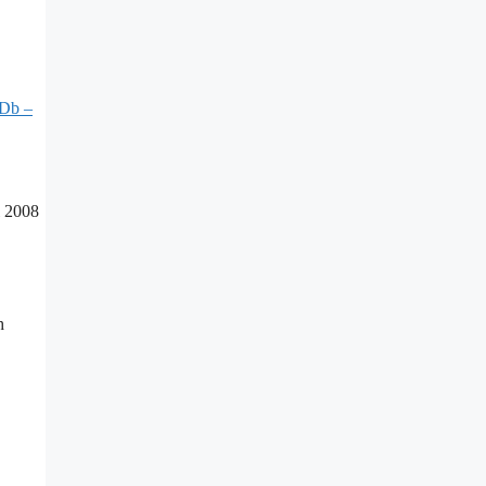
Db –
il 2008
h