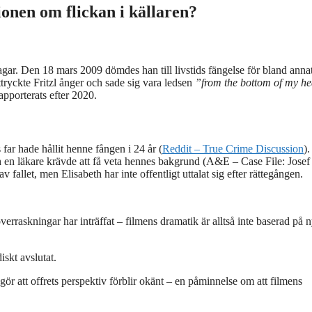
ionen om flickan i källaren?
agar. Den 18 mars 2009 dömdes han till livstids fängelse för bland anna
tryckte Fritzl ånger och sade sig vara ledsen
”from the bottom of my he
rapporterats efter 2020.
 far hade hållit henne fången i 24 år (
Reddit – True Crime Discussion
).
ch en läkare krävde att få veta hennes bakgrund (A&E – Case File: Josef
fallet, men Elisabeth har inte offentligt uttalat sig efter rättegången.
verraskningar har inträffat – filmens dramatik är alltså inte baserad på 
iskt avslutat.
et gör att offrets perspektiv förblir okänt – en påminnelse om att filmens