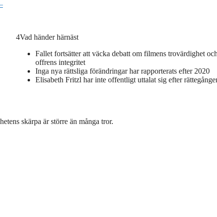
–
4
Vad händer härnäst
Fallet fortsätter att väcka debatt om filmens trovärdighet oc
offrens integritet
Inga nya rättsliga förändringar har rapporterats efter 2020
Elisabeth Fritzl har inte offentligt uttalat sig efter rättegånge
hetens skärpa är större än många tror.