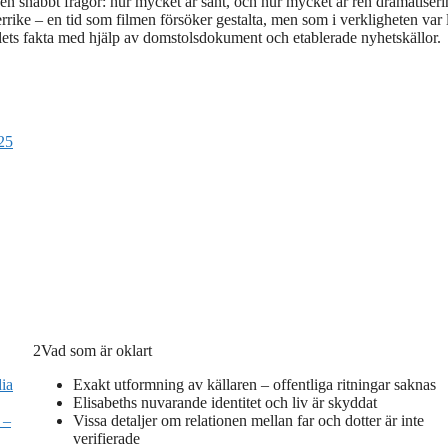
n snabbt frågor: hur mycket är sant, och hur mycket är ren dramatiseri
sterrike – en tid som filmen försöker gestalta, men som i verkligheten var 
lets fakta med hjälp av domstolsdokument och etablerade nyhetskällor.
25
2
Vad som är oklart
ia
Exakt utformning av källaren – offentliga ritningar saknas
Elisabeths nuvarande identitet och liv är skyddat
 –
Vissa detaljer om relationen mellan far och dotter är inte
verifierade