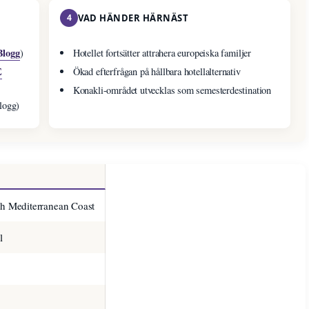
4
VAD HÄNDER HÄRNÄST
logg
)
Hotellet fortsätter attrahera europeiska familjer
E
Ökad efterfrågan på hållbara hotellalternativ
Konakli-området utvecklas som semesterdestination
logg)
sh Mediterranean Coast
l