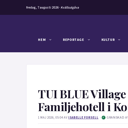
fredag, 7 augusti 2026 ·
Kvällsutgåva
Hoppa
till
innehåll
HEM
REPORTAGE
KULTUR
TUI BLUE Village
Familjehotell i K
·
GRANSKAD A
1 MAJ 2026, 05:04
AV
ISABELLE FORSELL
✓