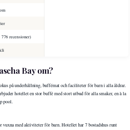
com
ier
1 776 recensioner)
kli
ascha Bay om?
s på underhållning, buffémat och faciliteter för barn i alla åldrar.
juder hotellet en stor buffé med stort utbud för alla smaker, en à la
p pool.
 vuxna med aktiviteter för barn. Hotellet har 7 bostadshus runt