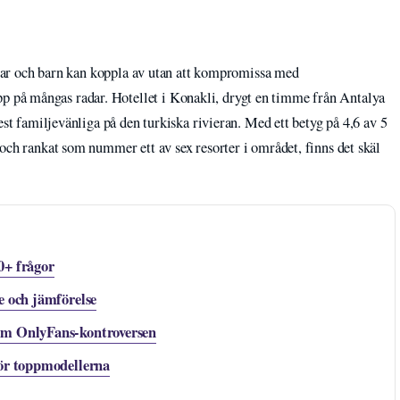
ldrar och barn kan koppla av utan att kompromissa med
på mångas radar. Hotellet i Konakli, drygt en timme från Antalya
est familjevänliga på den turkiska rivieran. Med ett betyg på 4,6 av 5
och rankat som nummer ett av sex resorter i området, finns det skäl
0+ frågor
e och jämförelse
om OnlyFans-kontroversen
för toppmodellerna