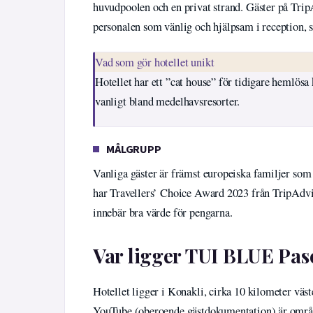
huvudpoolen och en privat strand. Gäster på Trip
personalen som vänlig och hjälpsam i reception, 
Vad som gör hotellet unikt
Hotellet har ett ”cat house” för tidigare hemlösa 
vanligt bland medelhavsresorter.
MÅLGRUPP
Vanliga gäster är främst europeiska familjer som s
har Travellers’ Choice Award 2023 från TripAdvis
innebär bra värde för pengarna.
Var ligger TUI BLUE Pas
Hotellet ligger i Konakli, cirka 10 kilometer väs
YouTube (oberoende gästdokumentation) är område