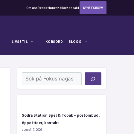
Om oss
Redaktionen
Källor
Kontakt
NYHETSBREV
LIVSSTIL
KORSORD
BLOGG
Sök
Södra Station Spel & Tobak – postombud,
öppettider, kontakt
augusti 7, 2026