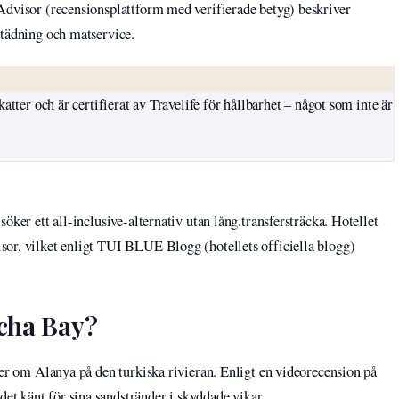
Advisor (recensionsplattform med verifierade betyg) beskriver
städning och matservice.
katter och är certifierat av Travelife för hållbarhet – något som inte är
öker ett all-inclusive-alternativ utan lång.transfersträcka. Hotellet
or, vilket enligt TUI BLUE Blogg (hotellets officiella blogg)
cha Bay?
ter om Alanya på den turkiska rivieran. Enligt en videorecension på
t känt för sina sandstränder i skyddade vikar.