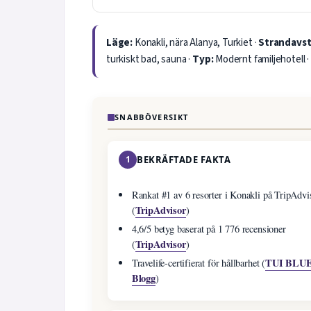
Läge:
Konakli, nära Alanya, Turkiet ·
Strandavst
turkiskt bad, sauna ·
Typ:
Modernt familjehotell ·
SNABBÖVERSIKT
1
BEKRÄFTADE FAKTA
Rankat #1 av 6 resorter i Konakli på TripAdvi
TripAdvisor
(
)
4,6/5 betyg baserat på 1 776 recensioner
TripAdvisor
(
)
TUI BLU
Travelife-certifierat för hållbarhet (
Blogg
)