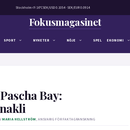
Stockholm ⛅ 16°C
SEK/USD 0.1054 · SEK/EUR 0.0914
Fokusmagasinet
SPORT
NYHETER
NÖJE
SPEL
EKONOMI
 Pascha Bay:
onakli
V
MARIA HELLSTRÖM
, ANSVARIG FÖR FAKTAGRANSKNING