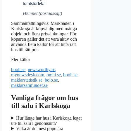
tomtstorlek.”
Hemnet (bostadssajt)
Sammanfattningsvis: Marknaden i
Karlskoga är köpvänlig med många
objekt och flera prissänkningar. För
köparen gäller det att vara aktiv och
använda flera källor för att hitta rätt
hus till rätt pris.
Fler källor
booli.se
,
newsworthy.se
,
mynewsdesk.com
,
omni.se
,
booli.se
,
maklarstatistik.se
,
boio.se
,
maklarsamfundet.se
Vanliga frågor om hus
till salu i Karlskoga
Hur länge har hus i Karlskoga legat
ute till salu i genomsnitt?
Vilka är de mest populära