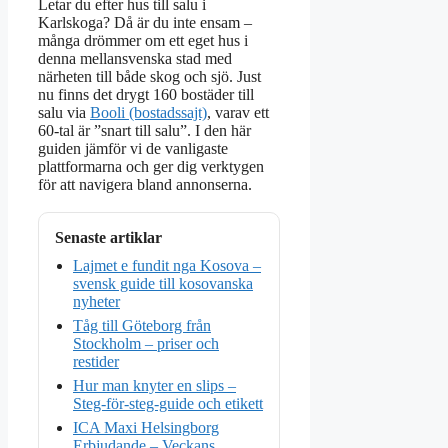
Letar du efter hus till salu i
Karlskoga? Då är du inte ensam –
många drömmer om ett eget hus i
denna mellansvenska stad med
närheten till både skog och sjö. Just
nu finns det drygt 160 bostäder till
salu via
Booli (bostadssajt)
, varav ett
60-tal är ”snart till salu”. I den här
guiden jämför vi de vanligaste
plattformarna och ger dig verktygen
för att navigera bland annonserna.
Senaste artiklar
Lajmet e fundit nga Kosova –
svensk guide till kosovanska
nyheter
Tåg till Göteborg från
Stockholm – priser och
restider
Hur man knyter en slips –
Steg-för-steg-guide och etikett
ICA Maxi Helsingborg
Erbjudande – Veckans