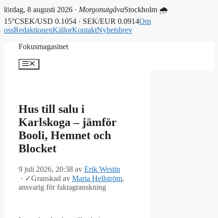
lördag, 8 augusti 2026 ·
Morgonutgåva
Stockholm 🌧
15°C
SEK/USD 0.1054 · SEK/EUR 0.0914
Om
oss
Redaktionen
Källor
Kontakt
Nyhetsbrev
Hoppa
Fokusmagasinet
till
innehåll
Meny
Hus till salu i
Karlskoga – jämför
Booli, Hemnet och
Blocket
9 juli 2026, 20:38
av
Erik Westin
·
✓
Granskad av
Maria Hellström
,
ansvarig för faktagranskning