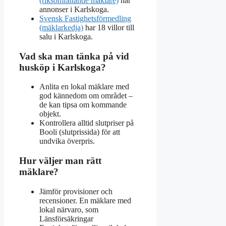
(riksomfattande mäklare)
har
annonser i Karlskoga.
Svensk Fastighetsförmedling
(mäklarkedja)
har 18 villor till
salu i Karlskoga.
Vad ska man tänka på vid
husköp i Karlskoga?
Anlita en lokal mäklare med
god kännedom om området –
de kan tipsa om kommande
objekt.
Kontrollera alltid slutpriser på
Booli (slutprissida) för att
undvika överpris.
Hur väljer man rätt
mäklare?
Jämför provisioner och
recensioner. En mäklare med
lokal närvaro, som
Länsförsäkringar