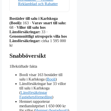
Reklamblad och Rabatter
Bostäder till salu i Karlskoga
(Booli):
163 ·
Varav snart till salu:
68 ·
Villor till salu hos
Länsförsäkringar:
33 ·
Genomsnittligt utropspris villa hos
Länsförsäkringar:
cirka 1 595 000
kr
Snabböversikt
1
Bekräftade fakta
Booli visar 163 bostäder till
salu i Karlskoga (
Booli
)
Länsförsäkringar har 33 villor
till salu i Karlskoga
(
Länsförsäkringar
Fastighetsförmedling
)
Hemnet rapporterar
medianslutpriset 1 650 000 kr
för villor (
Hemnet (bostadssajt)
)