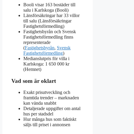
Booli visar 163 bostäder till
salu i Karlskoga (Booli)
Länsförsäkringar har 33 villor
till salu (Länsförsäkringar
Fastighetsförmedling)
Fastighetsbyrån och Svensk
Fastighetsförmedling finns
representerade
(
Fastighetsbyrån
,
Svensk
Fastighetsförmedling
)
Medianslutpris för villa i
Karlskoga: 1 650 000 kr
(Hemnet)
Vad som är oklart
Exakt prisutveckling och
framtida trender – marknaden
kan vända snabbt
Detaljerade uppgifter om antal
hus per stadsdel
Hur många hus som faktiskt
säljs till priset i annonsen