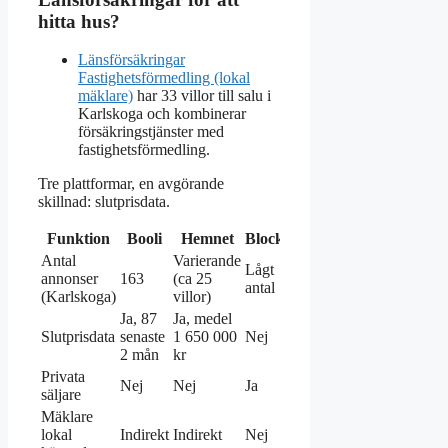
hitta hus?
Länsförsäkringar
Fastighetsförmedling (lokal
mäklare)
har 33 villor till salu i
Karlskoga och kombinerar
försäkringstjänster med
fastighetsförmedling.
Tre plattformar, en avgörande
skillnad: slutprisdata.
Funktion
Booli
Hemnet
Blocket
Länsförsäkringar
Antal
Varierande
Lågt
annonser
163
(ca 25
33 villor
antal
(Karlskoga)
villor)
Ja, 87
Ja, medel
Slutprisdata
senaste
1 650 000
Nej
Nej
2 mån
kr
Privata
Nej
Nej
Ja
Nej
säljare
Mäklare
Ja, stark lokal
lokal
Indirekt
Indirekt
Nej
närvaro