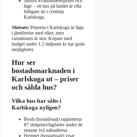
Jämför kvadratmeterpriser och
läge – ett hus på landet är ofta
billigare än i centrala
Karlskoga.
Slutsats:
Priserna i Karlskoga är låga
i jämförelse med riket, men
variationen är stor. Köpare med
budget under 1,5 miljoner kr har goda
möjligheter.
Hur ser
bostadsmarknaden i
Karlskoga ut – priser
och sålda hus?
Vilka hus har sålts i
Karlskoga nyligen?
Booli (bostadssajt) rapporterar
87 slutpriser/lagfarter under de
senaste två månaderna.
Hemnet (bostadssajt) visar