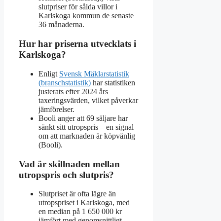
slutpriser för sålda villor i
Karlskoga kommun de senaste
36 månaderna.
Hur har priserna utvecklats i
Karlskoga?
Enligt
Svensk Mäklarstatistik
(branschstatistik)
har statistiken
justerats efter 2024 års
taxeringsvärden, vilket påverkar
jämförelser.
Booli anger att 69 säljare har
sänkt sitt utropspris – en signal
om att marknaden är köpvänlig
(Booli).
Vad är skillnaden mellan
utropspris och slutpris?
Slutpriset är ofta lägre än
utropspriset i Karlskoga, med
en median på 1 650 000 kr
jämfört med genomsnittligt