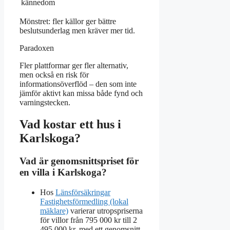
kännedom
Mönstret: fler källor ger bättre
beslutsunderlag men kräver mer tid.
Paradoxen
Fler plattformar ger fler alternativ,
men också en risk för
informationsöverflöd – den som inte
jämför aktivt kan missa både fynd och
varningstecken.
Vad kostar ett hus i
Karlskoga?
Vad är genomsnittspriset för
en villa i Karlskoga?
Hos
Länsförsäkringar
Fastighetsförmedling (lokal
mäklare)
varierar utropspriserna
för villor från 795 000 kr till 2
495 000 kr, med ett genomsnitt