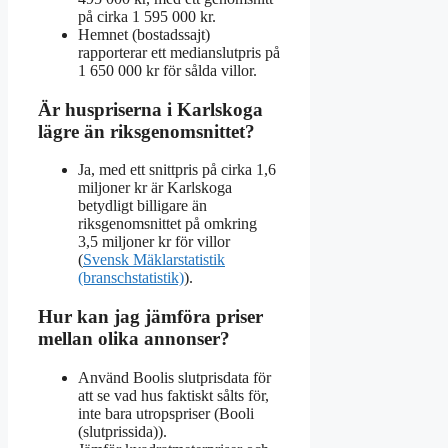
på cirka 1 595 000 kr.
Hemnet (bostadssajt)
rapporterar ett medianslutpris på
1 650 000 kr för sålda villor.
Är huspriserna i Karlskoga
lägre än riksgenomsnittet?
Ja, med ett snittpris på cirka 1,6
miljoner kr är Karlskoga
betydligt billigare än
riksgenomsnittet på omkring
3,5 miljoner kr för villor
(
Svensk Mäklarstatistik
(branschstatistik)
).
Hur kan jag jämföra priser
mellan olika annonser?
Använd Boolis slutprisdata för
att se vad hus faktiskt sålts för,
inte bara utropspriser (Booli
(slutprissida)).