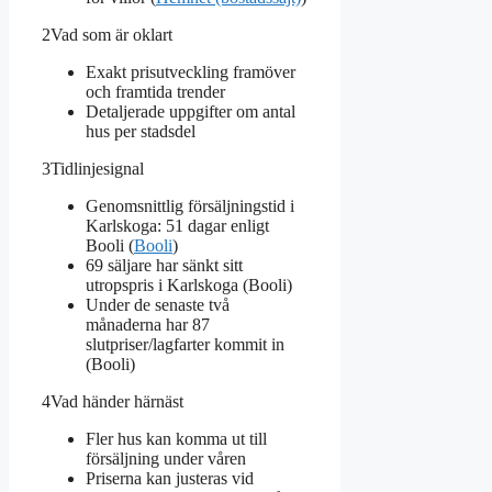
2
Vad som är oklart
Exakt prisutveckling framöver
och framtida trender
Detaljerade uppgifter om antal
hus per stadsdel
3
Tidlinjesignal
Genomsnittlig försäljningstid i
Karlskoga: 51 dagar enligt
Booli (
Booli
)
69 säljare har sänkt sitt
utropspris i Karlskoga (Booli)
Under de senaste två
månaderna har 87
slutpriser/lagfarter kommit in
(Booli)
4
Vad händer härnäst
Fler hus kan komma ut till
försäljning under våren
Priserna kan justeras vid