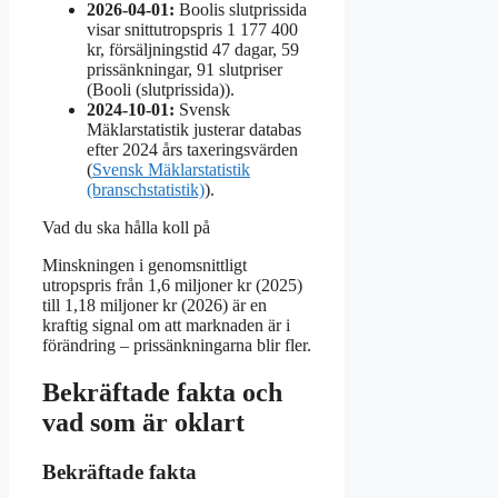
2026-04-01:
Boolis slutprissida
visar snittutropspris 1 177 400
kr, försäljningstid 47 dagar, 59
prissänkningar, 91 slutpriser
(Booli (slutprissida)).
2024-10-01:
Svensk
Mäklarstatistik justerar databas
efter 2024 års taxeringsvärden
(
Svensk Mäklarstatistik
(branschstatistik)
).
Vad du ska hålla koll på
Minskningen i genomsnittligt
utropspris från 1,6 miljoner kr (2025)
till 1,18 miljoner kr (2026) är en
kraftig signal om att marknaden är i
förändring – prissänkningarna blir fler.
Bekräftade fakta och
vad som är oklart
Bekräftade fakta