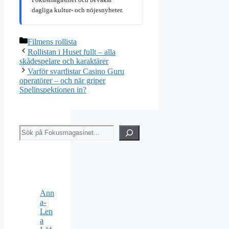
dagliga kultur- och nöjesnyheter.
Kategorier
Filmens rollista
Rollistan i Huset fullt – alla
skådespelare och karaktärer
Varför svartlistar Casino Guru
operatörer – och när griper
Spelinspektionen in?
Sök
Ann
a-
Len
a