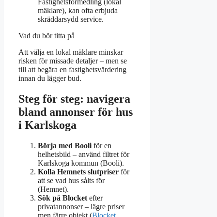
Fastighetsförmedling (lokal
mäklare), kan ofta erbjuda
skräddarsydd service.
Vad du bör titta på
Att välja en lokal mäklare minskar
risken för missade detaljer – men se
till att begära en fastighetsvärdering
innan du lägger bud.
Steg för steg: navigera
bland annonser för hus
i Karlskoga
Börja med Booli
för en
helhetsbild – använd filtret för
Karlskoga kommun (Booli).
Kolla Hemnets slutpriser
för
att se vad hus sålts för
(Hemnet).
Sök på Blocket
efter
privatannonser – lägre priser
men färre objekt (
Blocket