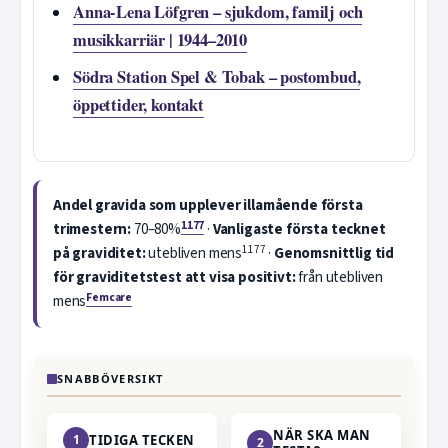
Anna-Lena Löfgren – sjukdom, familj och
musikkarriär | 1944–2010
Södra Station Spel & Tobak – postombud,
öppettider, kontakt
Andel gravida som upplever illamående första
1177
trimestern:
70–80%
·
Vanligaste första tecknet
1177
på graviditet:
utebliven mens
·
Genomsnittlig tid
för graviditetstest att visa positivt:
från utebliven
Femcare
mens
SNABBÖVERSIKT
NÄR SKA MAN
1
TIDIGA TECKEN
2