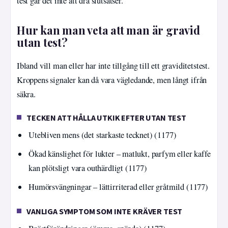
test går det inte att dra slutsatser.
Hur kan man veta att man är gravid
utan test?
Ibland vill man eller har inte tillgång till ett graviditetstest.
Kroppens signaler kan då vara vägledande, men långt ifrån
säkra.
TECKEN ATT HÅLLA UTKIK EFTER UTAN TEST
Utebliven mens (det starkaste tecknet) (1177)
Ökad känslighet för lukter – matlukt, parfym eller kaffe
kan plötsligt vara outhärdligt (1177)
Humörsvängningar – lättirriterad eller gråtmild (1177)
VANLIGA SYMPTOM SOM INTE KRÄVER TEST