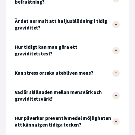
befruktning?
Är det normalt att ha ljusblödning i tidig
graviditet?
Hur tidigt kan man göra ett
graviditetstest?
Kan stress orsaka utebliven mens?
Vad är skillnaden mellan mensvärk och
graviditetsvärk?
Hur påverkar preventivmedel möjligheten
att känna igen tidiga tecken?