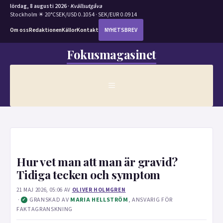
lördag, 8 augusti 2026 ·
Kvällsutgåva
Stockholm ☀ 20°C
SEK/USD 0.1054 · SEK/EUR 0.0914
Om oss
Redaktionen
Källor
Kontakt
NYHETSBREV
Hoppa
Fokusmagasinet
till
innehåll
MENY
Hur vet man att man är gravid?
Tidiga tecken och symptom
21 MAJ 2026, 05:06
AV
OLIVER HOLMGREN
·
GRANSKAD AV
MARIA HELLSTRÖM
, ANSVARIG FÖR
✓
FAKTAGRANSKNING