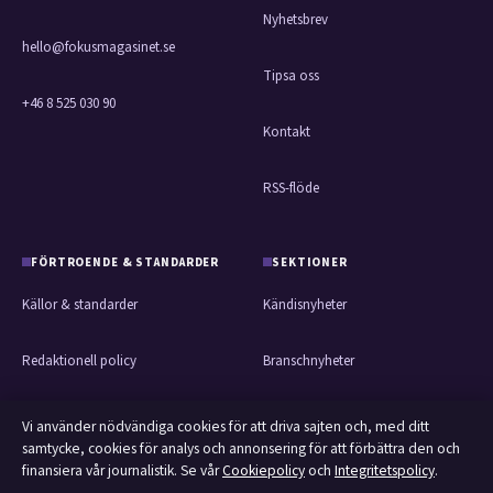
Nyhetsbrev
hello@fokusmagasinet.se
Tipsa oss
+46 8 525 030 90
Kontakt
RSS-flöde
FÖRTROENDE & STANDARDER
SEKTIONER
Källor & standarder
Kändisnyheter
Redaktionell policy
Branschnyheter
Rättelsepolicy
Nöje
Vi använder nödvändiga cookies för att driva sajten och, med ditt
samtycke, cookies för analys och annonsering för att förbättra den och
finansiera vår journalistik. Se vår
Cookiepolicy
och
Integritetspolicy
.
Faktagranskningspolicy
Bakom kulisserna