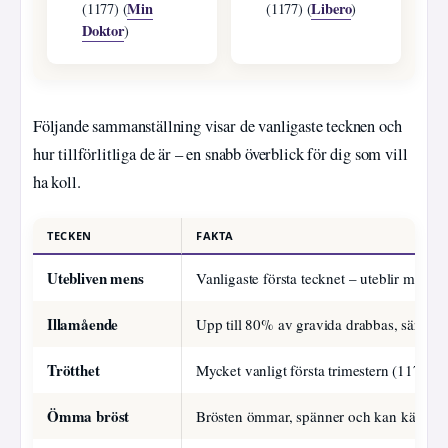
Min
Libero
(1177) (
(1177) (
)
Doktor
)
Följande sammanställning visar de vanligaste tecknen och
hur tillförlitliga de är – en snabb överblick för dig som vill
ha koll.
TECKEN
FAKTA
Utebliven mens
Vanligaste första tecknet – uteblir mense
Illamående
Upp till 80% av gravida drabbas, särskil
Trötthet
Mycket vanligt första trimestern (1177)
Ömma bröst
Brösten ömmar, spänner och kan kännas 