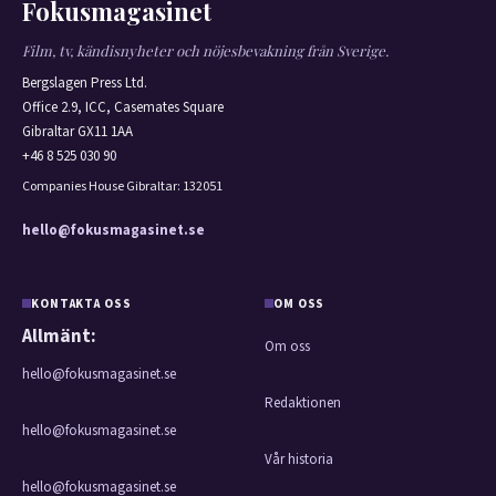
Fokusmagasinet
Film, tv, kändisnyheter och nöjesbevakning från Sverige.
Bergslagen Press Ltd.
Office 2.9, ICC, Casemates Square
Gibraltar GX11 1AA
+46 8 525 030 90
Companies House Gibraltar: 132051
hello@fokusmagasinet.se
KONTAKTA OSS
OM OSS
Allmänt:
Om oss
hello@fokusmagasinet.se
Redaktionen
hello@fokusmagasinet.se
Vår historia
hello@fokusmagasinet.se