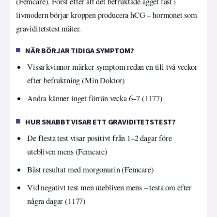
(Femcare). Först efter att det befruktade ägget fäst i
livmodern börjar kroppen producera hCG – hormonet som
graviditetstest mäter.
NÄR BÖRJAR TIDIGA SYMPTOM?
Vissa kvinnor märker symptom redan en till två veckor
efter befruktning (Min Doktor)
Andra känner inget förrän vecka 6–7 (1177)
HUR SNABBT VISAR ETT GRAVIDITETSTEST?
De flesta test visar positivt från 1–2 dagar före
utebliven mens (Femcare)
Bäst resultat med morgonurin (Femcare)
Vid negativt test men utebliven mens – testa om efter
några dagar (1177)