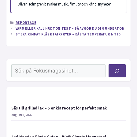
Oliver Holmgren bevakar musik, film, tv och kändisnyheter.
KATEGORIER
REPORTAGE
VARM ELLER KALL HUDTON TEST – SÅ AVGÖR DU DIN UNDERTON
STEKA RIMMAT FLÄSK I AIRFRYER – BÄSTA TEMPERATUR & TID
Sök
Sås till grillad lax – 5 enkla recept för perfekt smak
augusti 8, 2026
Jarl Needs a Blade Guide – WoW Classic Moonsteel