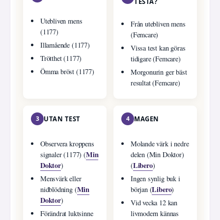
TESTA?
Utebliven mens
Från utebliven mens
(1177)
(Femcare)
Illamående (1177)
Vissa test kan göras
Trötthet (1177)
tidigare (Femcare)
Ömma bröst (1177)
Morgonurin ger bäst
resultat (Femcare)
3
UTAN TEST
4
MAGEN
Observera kroppens
Molande värk i nedre
Min
signaler (1177) (
delen (Min Doktor)
Doktor
Libero
)
(
)
Mensvärk eller
Ingen synlig buk i
Min
Libero
nidblödning (
början (
)
Doktor
)
Vid vecka 12 kan
Förändrat luktsinne
livmodern kännas