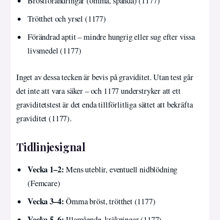
Bröstförändringar (ömma, spända) (1177)
Trötthet och yrsel (1177)
Förändrad aptit – mindre hungrig eller sug efter vissa
livsmedel (1177)
Inget av dessa tecken är bevis på graviditet. Utan test går
det inte att vara säker – och 1177 understryker att ett
graviditetstest är det enda tillförlitliga sättet att bekräfta
graviditet (1177).
Tidlinjesignal
Vecka 1–2:
Mens uteblir, eventuell nidblödning
(Femcare)
Vecka 3–4:
Ömma bröst, trötthet (1177)
Vecka 5–6:
Illamående, kräkningar (1177)