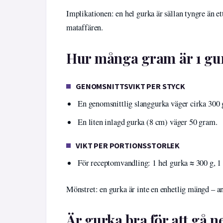
Implikationen: en hel gurka är sällan tyngre än e
mataffären.
Hur många gram är 1 gu
GENOMSNITTSVIKT PER STYCK
En genomsnittlig slanggurka väger cirka 300
En liten inlagd gurka (8 cm) väger 50 gram.
VIKT PER PORTIONSSTORLEK
För receptomvandling: 1 hel gurka ≈ 300 g, 1 
Mönstret: en gurka är inte en enhetlig mängd – a
Är gurka bra för att gå ne