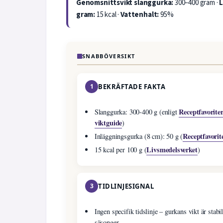
Genomsnittsvikt slanggurka:
300–400 gram ·
L
gram:
15 kcal ·
Vattenhalt:
95%
SNABBÖVERSIKT
1
BEKRÄFTADE FAKTA
Receptfavorite
Slanggurka: 300-400 g (enligt
viktguide
)
Receptfavorit
Inläggningsgurka (8 cm): 50 g (
Livsmedelsverket
15 kcal per 100 g (
)
3
TIDLINJESIGNAL
Ingen specifik tidslinje – gurkans vikt är stabil
säsonger