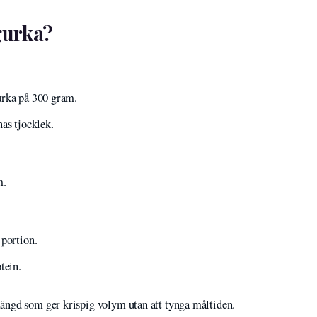
gurka?
urka på 300 gram.
as tjocklek.
m.
 portion.
tein.
ängd som ger krispig volym utan att tynga måltiden.