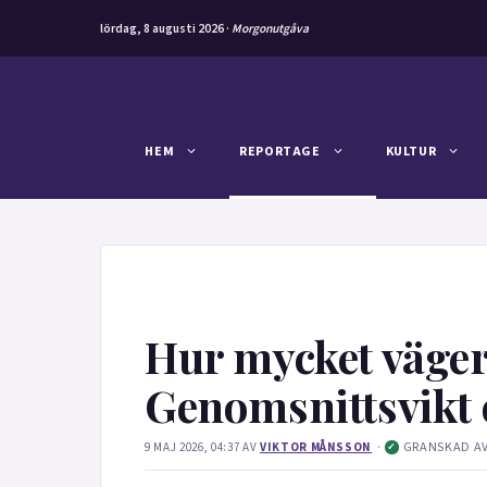
lördag, 8 augusti 2026 ·
Morgonutgåva
Hoppa
till
innehåll
HEM
REPORTAGE
KULTUR
Hur mycket väger
Genomsnittsvikt 
·
GRANSKAD A
9 MAJ 2026, 04:37
AV
VIKTOR MÅNSSON
✓