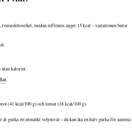
Livsmedelsverket, medan reFitness anger 15 kcal – variationen beror
al.
 utan kalorier.
Mat
.
rot (41 kcal/100 g) och tomat (18 kcal/100 g).
ar är gurka ett utmärkt volymval – du kan äta en halv gurka för samma