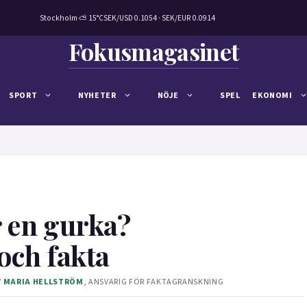
Stockholm ⛅ 15°C
SEK/USD 0.1054 · SEK/EUR 0.0914
Fokusmagasinet
SPORT
NYHETER
NÖJE
SPEL
EKONOMI
 en gurka?
och fakta
V
MARIA HELLSTRÖM
, ANSVARIG FÖR FAKTAGRANSKNING