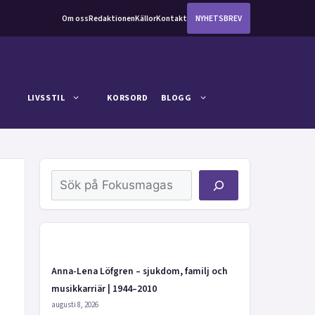
Om oss
Redaktionen
Källor
Kontakt
NYHETSBREV
LIVSSTIL
KORSORD
BLOGG
Sök
Anna-Lena Löfgren – sjukdom, familj och
musikkarriär | 1944–2010
augusti 8, 2026