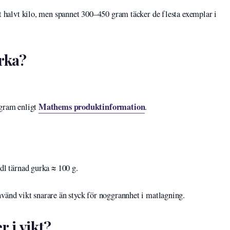
tt halvt kilo, men spannet 300–450 gram täcker de flesta exemplar i
rka?
Mathems produktinformation
 gram enligt
.
dl tärnad gurka ≈ 100 g.
nvänd vikt snarare än styck för noggrannhet i matlagning.
r i vikt?