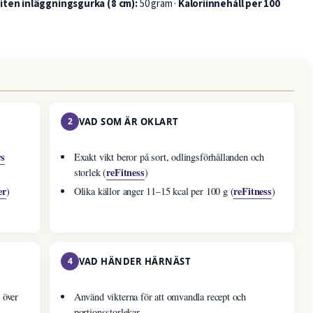
iten inläggningsgurka (8 cm):
50 gram ·
Kaloriinnehåll per 100
2
VAD SOM ÄR OKLART
rs
Exakt vikt beror på sort, odlingsförhållanden och
reFitness
storlek (
)
er
reFitness
)
Olika källor anger 11–15 kcal per 100 g (
)
4
VAD HÄNDER HÄRNÄST
 över
Använd vikterna för att omvandla recept och
portionsstorlekar