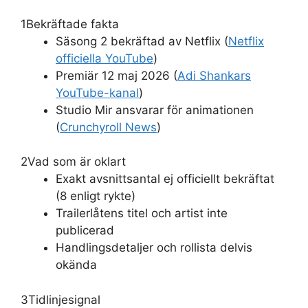
1
Bekräftade fakta
Säsong 2 bekräftad av Netflix (
Netflix
officiella YouTube
)
Premiär 12 maj 2026 (
Adi Shankars
YouTube-kanal
)
Studio Mir ansvarar för animationen
(
Crunchyroll News
)
2
Vad som är oklart
Exakt avsnittsantal ej officiellt bekräftat
(8 enligt rykte)
Trailerlåtens titel och artist inte
publicerad
Handlingsdetaljer och rollista delvis
okända
3
Tidlinjesignal