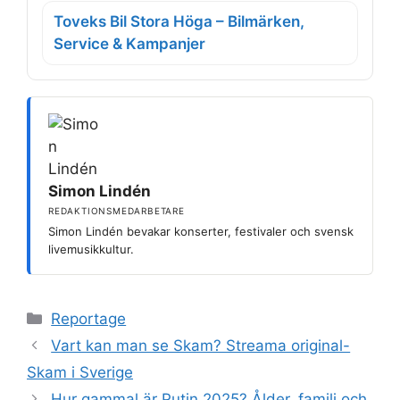
Toveks Bil Stora Höga – Bilmärken,
Service & Kampanjer
Simon Lindén
REDAKTIONSMEDARBETARE
Simon Lindén bevakar konserter, festivaler och svensk
livemusikkultur.
Kategorier
Reportage
Vart kan man se Skam? Streama original-
Skam i Sverige
Hur gammal är Putin 2025? Ålder, familj och