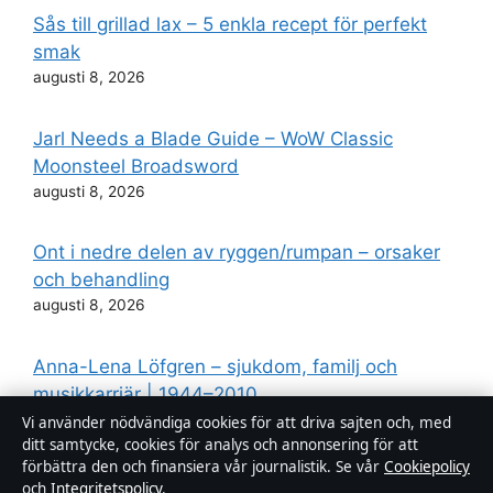
Sås till grillad lax – 5 enkla recept för perfekt
smak
augusti 8, 2026
Jarl Needs a Blade Guide – WoW Classic
Moonsteel Broadsword
augusti 8, 2026
Ont i nedre delen av ryggen/rumpan – orsaker
och behandling
augusti 8, 2026
Anna-Lena Löfgren – sjukdom, familj och
musikkarriär | 1944–2010
augusti 8, 2026
Vi använder nödvändiga cookies för att driva sajten och, med
ditt samtycke, cookies för analys och annonsering för att
förbättra den och finansiera vår journalistik. Se vår
Cookiepolicy
och
Integritetspolicy
.