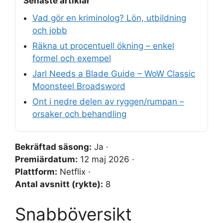
Senaste artiklar
Vad gör en kriminolog? Lön, utbildning
och jobb
Räkna ut procentuell ökning – enkel
formel och exempel
Jarl Needs a Blade Guide – WoW Classic
Moonsteel Broadsword
Ont i nedre delen av ryggen/rumpan –
orsaker och behandling
Bekräftad säsong:
Ja ·
Premiärdatum:
12 maj 2026 ·
Plattform:
Netflix ·
Antal avsnitt (rykte):
8
Snabböversikt