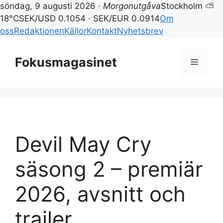
söndag, 9 augusti 2026 ·
Morgonutgåva
Stockholm ⛅
18°C
SEK/USD 0.1054 · SEK/EUR 0.0914
Om
oss
Redaktionen
Källor
Kontakt
Nyhetsbrev
Hoppa
till
Fokusmagasinet
Meny
innehåll
Devil May Cry
säsong 2 – premiär
2026, avsnitt och
trailer