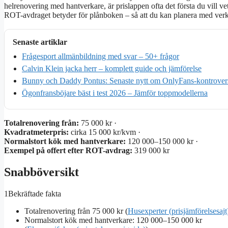
helrenovering med hantverkare, är prislappen ofta det första du vill ve
ROT-avdraget betyder för plånboken – så att du kan planera med ver
Senaste artiklar
Frågesport allmänbildning med svar – 50+ frågor
Calvin Klein jacka herr – komplett guide och jämförelse
Bunny och Daddy Pontus: Senaste nytt om OnlyFans-kontrover
Ögonfransböjare bäst i test 2026 – Jämför toppmodellerna
Totalrenovering från:
75 000 kr ·
Kvadratmeterpris:
cirka 15 000 kr/kvm ·
Normalstort kök med hantverkare:
120 000–150 000 kr ·
Exempel på offert efter ROT-avdrag:
319 000 kr
Snabböversikt
1
Bekräftade fakta
Totalrenovering från 75 000 kr (
Husexperter (prisjämförelsesajt
Normalstort kök med hantverkare: 120 000–150 000 kr