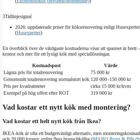
(
Ekonomifokus (privatekonomiguide)
)
3
Tidlinjesignal
2026: uppdaterade priser för köksrenovering enligt Husexperter
(
Husexperter
)
En överblick över de viktigaste kostnaderna visar att spannet är brett
kronor och mer för ett lyxigt kök med speciallösningar.
Kostnadspost
Värde
Lägsta pris för totalrenovering
75 000 kr
Genomsnitt totalrenovering normalstort kök
120 000–150 000 kr
Pris per kvadratmeter
cirka 15 000 kr/kvm
Exempel på hög offert efter ROT
319 000 kr
Vad kostar ett nytt kök med montering?
Vad kostar ett helt nytt kök från Ikea?
IKEA-kök är ofta ett budgetvänligt alternativ, men monteringskostna
och 20 000 kronor, enligt flera branschkällor (
MABO Bygg & Plåt (by