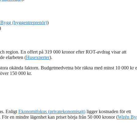
 Bygg (byggentreprenör)
)
)
h region. En offert på 319 000 kronor efter ROT-avdrag visar att
e elarbeten (
Husexperter
).
ora okända faktorn. Budgetmedvetna bör räkna med minst 10 000 kr e
 över 150 000 kr.
as. Enligt
Ekonomifokus (privatekonomisajt)
ligger kostnaden för ett
För en mindre lägenhet kan priset börja från 50 000 kronor (
Wirén By