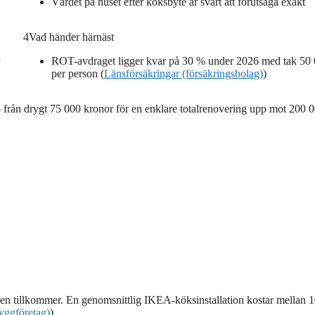
Värdet på huset efter köksbyte är svårt att förutsäga exakt
4
Vad händer härnäst
ROT-avdraget ligger kvar på 30 % under 2026 med tak 50 
per person (
Länsförsäkringar (försäkringsbolag)
)
 – från drygt 75 000 kronor för en enklare totalrenovering upp mot 200 
den tillkommer. En genomsnittlig IKEA-köksinstallation kostar mellan 
ggföretag)
).