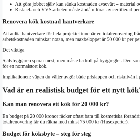
Att göra jobbet själv kan sänka kostnaden avsevärt – material 
Risk: el- och VVS-arbeten måste ändå utföras av certifierad per
Renovera kök kostnad hantverkare
Att anlita hantverkare för hela projektet innebär en totalrenovering
arbetskostnaden minskar notan, men maxbeloppet är 50 000 kr per per
Det viktiga
Självbyggaren sparar mest, men måste ha koll på byggregler. Den som
för ett normalstort kök.
Implikationen: vägen du väljer avgör både prislappen och risknivån i p
Vad är en realistisk budget för ett nytt kök
Kan man renovera ett kök för 20 000 kr?
En budget på 20 000 kronor räcker oftast bara till kosmetiska förändr
totalrenovering får du räkna med minst 75 000 kr (Husexperter).
Budget för köksbyte – steg för steg