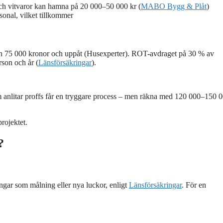
och vitvaror kan hamna på 20 000–50 000 kr (
MABO Bygg & Plåt
)
sonal, vilket tillkommer
 från 75 000 kronor och uppåt (Husexperter). ROT-avdraget på 30 % av
son och år (
Länsförsäkringar
).
 anlitar proffs får en tryggare process – men räkna med 120 000–150 0
rojektet.
?
ingar som målning eller nya luckor, enligt
Länsförsäkringar
. För en