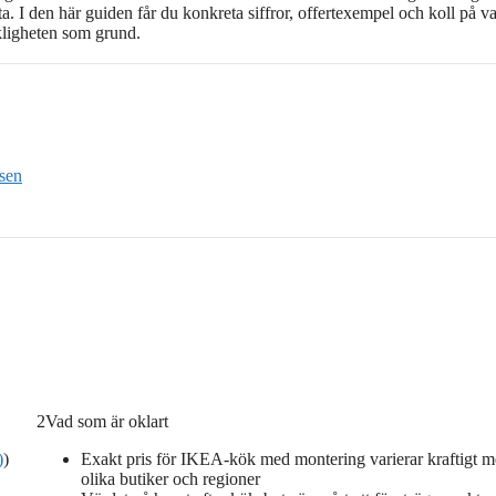
ta. I den här guiden får du konkreta siffror, offertexempel och koll på v
kligheten som grund.
sen
2
Vad som är oklart
)
)
Exakt pris för IKEA-kök med montering varierar kraftigt m
olika butiker och regioner