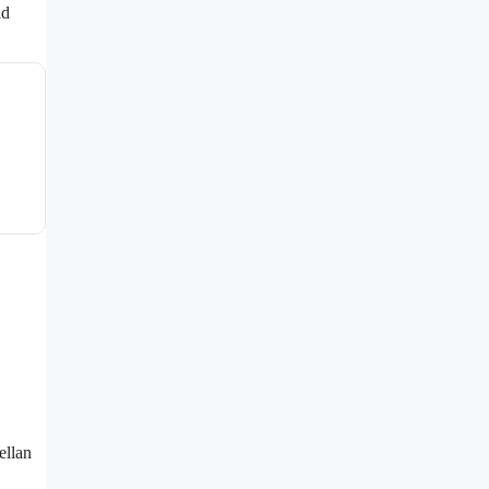
ad
ellan