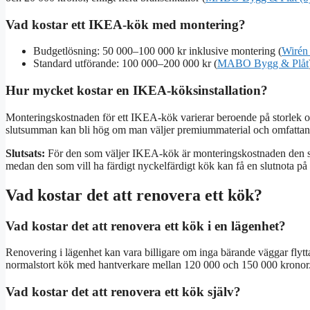
Vad kostar ett IKEA-kök med montering?
Budgetlösning: 50 000–100 000 kr inklusive montering (
Wirén
Standard utförande: 100 000–200 000 kr (
MABO Bygg & Plåt
Hur mycket kostar en IKEA-köksinstallation?
Monteringskostnaden för ett IKEA-kök varierar beroende på storlek oc
slutsumman kan bli hög om man väljer premiummaterial och omfattand
Slutsats:
För den som väljer IKEA-kök är monteringskostnaden den st
medan den som vill ha färdigt nyckelfärdigt kök kan få en slutnota på
Vad kostar det att renovera ett kök?
Vad kostar det att renovera ett kök i en lägenhet?
Renovering i lägenhet kan vara billigare om inga bärande väggar flytt
normalstort kök med hantverkare mellan 120 000 och 150 000 kronor. 
Vad kostar det att renovera ett kök själv?