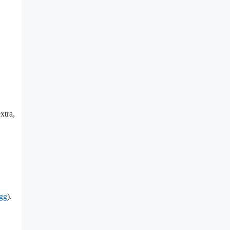
xtra,
gg
).