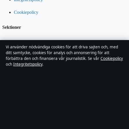
Cookiepolicy
Sektioner
Kändisnyheter
Vi använder nödvändiga cookies för att driva sajten och, med
ditt samtycke, cookies för analys och annonsering för att
Branschnyheter
förbättra den och finansiera vår journalistik. Se vår
Cookiepolicy
och
Integritetspolicy
.
Nöje
Bakom kulisserna
Sport
Innehållet är endast avsett för allmän information och ska inte
betraktas som medicinsk, finansiell eller juridisk rådgivning.
Sponsrat material är tydligt märkt. Allmänna förfrågningar:
hello@fokusmagasinet.se
.