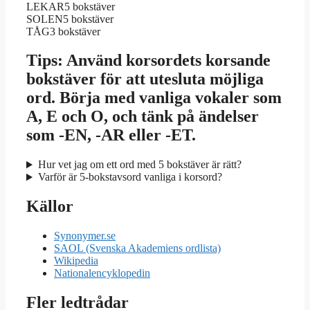
LEKAR
5 bokstäver
SOLEN
5 bokstäver
TÅG
3 bokstäver
Tips: Använd korsordets korsande
bokstäver för att utesluta möjliga
ord. Börja med vanliga vokaler som
A, E och O, och tänk på ändelser
som -EN, -AR eller -ET.
Hur vet jag om ett ord med 5 bokstäver är rätt?
Varför är 5-bokstavsord vanliga i korsord?
Källor
Synonymer.se
SAOL (Svenska Akademiens ordlista)
Wikipedia
Nationalencyklopedin
Fler ledtrådar