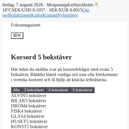
fredag, 7 augusti 2026 ·
Morgonutgåva
Stockholm
18°C
SEK/USD 0.1057 · SEK/EUR 0.0915
Om
oss
Redaktionen
Källor
Kontakt
Nyhetsbrev
Hoppa
Fokusmagasinet
till
innehåll
Meny
Korsord 5 bokstäver
Här hittar du snabba svar på korsordsfrågor med exakt 5
bokstäver. Bläddra bland vanliga ord som ofta förekommer
i svenska korsord och få hjälp att knäcka ledtrådarna.
Alla
3 bokstäver
4 bokstäver
5 bokstäver
ALVIN
5 bokstäver
BILAR
5 bokstäver
DRÖM
4 bokstäver
FISK
4 bokstäver
GLAS
4 bokstäver
HUSET
5 bokstäver
KONST
5 bokstäver